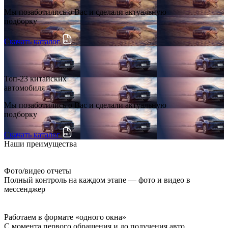
Мы позаботились о Вас и сделали актуальную
подборку
Скачать каталог
Топ-23 китайских
автомобиля
Мы позаботились о Вас и сделали актуальную
подборку
Скачать каталог
Наши преимущества
Фото/видео отчеты
Полный контроль на каждом этапе — фото и видео в
мессенджер
Работаем в формате «одного окна»
С момента первого обращения и до получения авто,