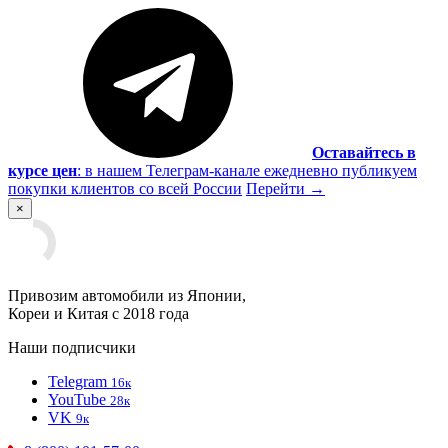
Оставайтесь в
курсе цен
:
в нашем Телеграм-канале ежедневно публикуем
покупки клиентов со всей России
Перейти
→
×
Привозим автомобили из Японии,
Кореи и Китая с 2018 года
Наши подписчики
Telegram
16к
YouTube
28к
VK
9к