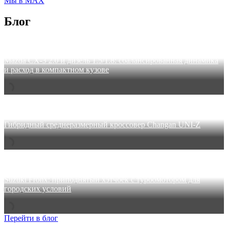
Мы в MAX
Блог
04 августа 2026
Mazda CX-3 2.0 и дизель 1.5/1.8: сбалансированная динамика
и расход в компактном кузове
30 июля 2026
Гибридный среднеразмерный кроссовер Changan UNI-Z
27 июля 2026
Suzuki Fronx: приподнятый хэтчбек с турбомотором для
городских условий
Перейти в блог