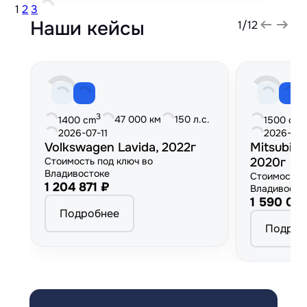
1
2
3
Наши кейсы
1
/
12
3
3
47 000 км
150 л.с.
1400 cm
1500 cm
2026-07-11
2026-06
Volkswagen Lavida, 2022г
Mitsubish
Стоимость под ключ во
2020г
Владивостоке
Стоимость 
1 204 871 ₽
Владивосто
1 590 00
Подробнее
Подроб