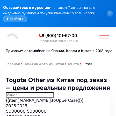
Марка
Модель
Год
Стоимость
Пробег
Объем
Тип кузова
Мощность
Номер кузова
КПП
Привод
Тип двигателя
Комплектация
Номер лота
Аукцион
:
Оставайтесь в курсе цен
в нашем Телеграм-канале
ежедневно публикуем покупки клиентов со всей России
×
Перейти
→
8 (800) 101-57-00
Бесплатный звонок по РФ
Привозим автомобили из Японии,
Кореи и Китая с 2018 года
Главная
Цены на Авто из Китая
Toyota
Other
Toyota Other из Китая под заказ
— цены и реальные предложения
{{item['MARKA_NAME'].toUpperCase()}}
2026
2026
5000000
5000000