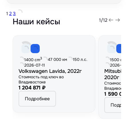
1
2
3
Наши кейсы
1
/
12
3
3
47 000 км
150 л.с.
1400 cm
1500 cm
2026-07-11
2026-06
Volkswagen Lavida, 2022г
Mitsubish
Стоимость под ключ во
2020г
Владивостоке
Стоимость 
1 204 871 ₽
Владивосто
1 590 00
Подробнее
Подроб