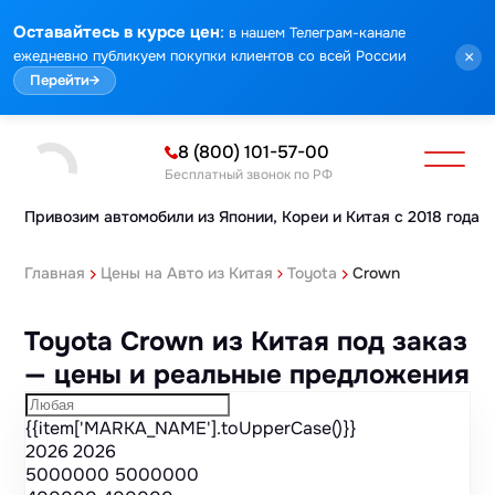
Марка
Модель
Год
Стоимость
Пробег
Объем
Тип кузова
Мощность
Номер кузова
КПП
Привод
Тип двигателя
Комплектация
Номер лота
Аукцион
:
Оставайтесь в курсе цен
в нашем Телеграм-канале
ежедневно публикуем покупки клиентов со всей России
×
Перейти
→
8 (800) 101-57-00
Бесплатный звонок по РФ
Привозим автомобили из Японии,
Кореи и Китая с 2018 года
Главная
Цены на Авто из Китая
Toyota
Crown
Toyota Crown из Китая под заказ
— цены и реальные предложения
{{item['MARKA_NAME'].toUpperCase()}}
2026
2026
5000000
5000000