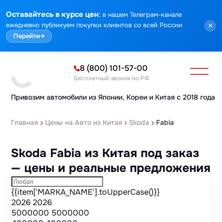
Марка
Модель
Год
Стоимость
Пробег
Объем
Тип кузова
Мощность
Номер кузова
КПП
Привод
Тип двигателя
Комплектация
Номер лота
Аукцион
:
Оставайтесь в курсе цен
в нашем Телеграм-канале
ежедневно публикуем покупки клиентов со всей России
×
Перейти
→
8 (800) 101-57-00
Бесплатный звонок по РФ
Привозим автомобили из Японии,
Кореи и Китая с 2018 года
Главная
Цены на Авто из Китая
Skoda
Fabia
Skoda Fabia из Китая под заказ
— цены и реальные предложения
{{item['MARKA_NAME'].toUpperCase()}}
2026
2026
5000000
5000000