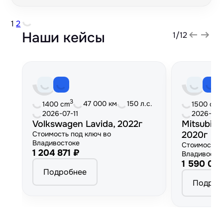
1
2
Наши кейсы
1
/
12
3
3
47 000 км
150 л.с.
1400 cm
1500 cm
2026-07-11
2026-06
Volkswagen Lavida, 2022г
Mitsubish
Стоимость под ключ во
2020г
Владивостоке
Стоимость 
1 204 871 ₽
Владивосто
1 590 00
Подробнее
Подроб