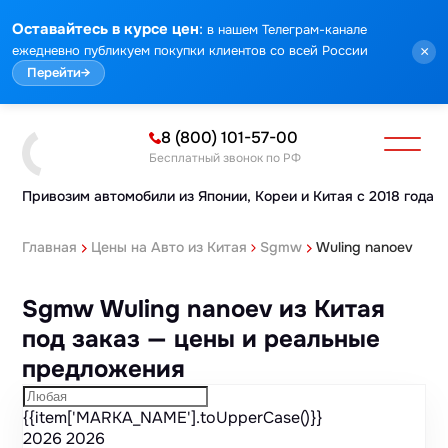
Марка
Модель
Год
Стоимость
Пробег
Объем
Тип кузова
Мощность
Номер кузова
КПП
Привод
Тип двигателя
Комплектация
Номер лота
Аукцион
:
Оставайтесь в курсе цен
в нашем Телеграм-канале
ежедневно публикуем покупки клиентов со всей России
×
Перейти
→
8 (800) 101-57-00
Бесплатный звонок по РФ
Привозим автомобили из Японии,
Кореи и Китая с 2018 года
Главная
Цены на Авто из Китая
Sgmw
Wuling nanoev
Sgmw Wuling nanoev из Китая
под заказ — цены и реальные
предложения
{{item['MARKA_NAME'].toUpperCase()}}
2026
2026