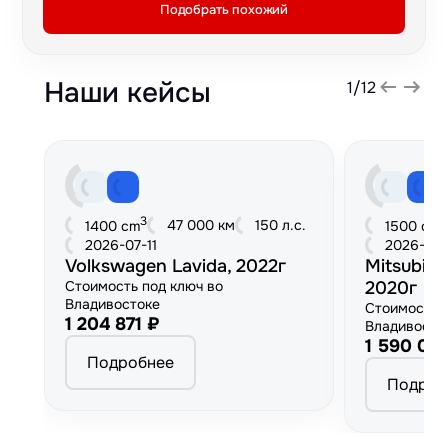
Подобрать похожий
Наши кейсы
1
/
12
3
3
47 000 км
150 л.с.
1400 cm
1500 cm
2026-07-11
2026-06
Volkswagen Lavida, 2022г
Mitsubish
Стоимость под ключ во
2020г
Владивостоке
Стоимость 
1 204 871 ₽
Владивосто
1 590 00
Подробнее
Подроб