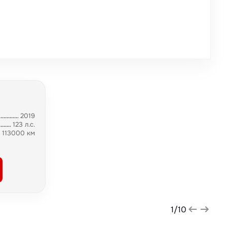
2019
123 л.с.
113000 км
1
/
10