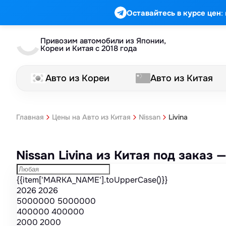
Марка
Модель
Год
Стоимость
Пробег
Объем
Тип кузова
Мощность
Номер кузова
КПП
Привод
Тип двигателя
Комплектация
Номер лота
Аукцион
:
Оставайтесь в курсе цен
Привозим автомобили из Японии,
Кореи и Китая с 2018 года
Авто из Кореи
Авто из Китая
Livina
Главная
Цены на Авто из Китая
Nissan
Nissan Livina из Китая под заказ
{{item['MARKA_NAME'].toUpperCase()}}
2026
2026
5000000
5000000
400000
400000
2000
2000