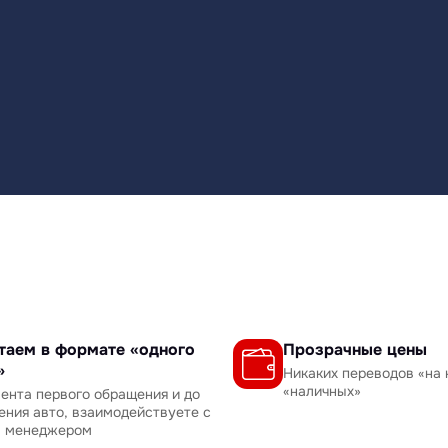
таем в формате «одного
Прозрачные цены
»
Никаких переводов «на 
«наличных»
ента первого обращения и до
ения авто, взаимодействуете с
м менеджером