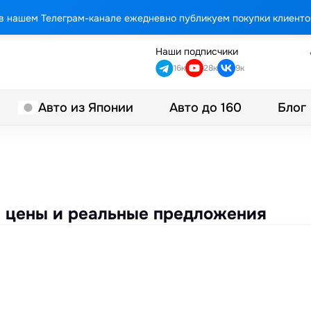
в нашем Телеграм-канале ежедневно публикуем покупки клиенто
Наши подписчики
16к
28к
9к
Авто до 160
Блог
Авто из Японии
 — цены и реальные предложения