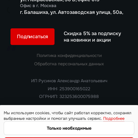
Офис в г. Москва
г. Балашиха, ул. Автозаводская улица, 50а,
Скидка 5% за подписку
Подписаться
на новинки и акции
//
//
Политика конфиденциальности
Обработка персональных данных
ИП Русинов Александр Анатольевич
ИНН: 253900165022
ОГРНИП: 323253600075988
Мы используем cookies, чтобы сайт работал корректно, сохранял
выбранные настройки и помогал улучшать сервис.
Подробнее
Copyright 2018 — 2026. Все права защищены
Информация на сайте носит ознакомительный характер и не
Только необходимые
является публичной офертой, определяемой положениями