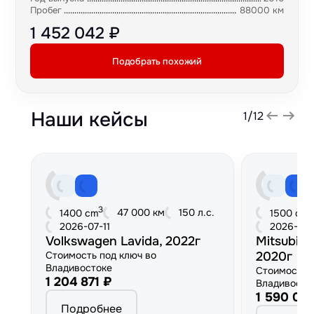
Пробег
88000 км
1 452 042 ₽
Подобрать похожий
Наши кейсы
1
/
12
3
3
47 000 км
150 л.с.
1400 cm
1500 cm
2026-07-11
2026-06
Volkswagen Lavida, 2022г
Mitsubish
Стоимость под ключ во
2020г
Владивостоке
Стоимость 
1 204 871 ₽
Владивосто
1 590 00
Подробнее