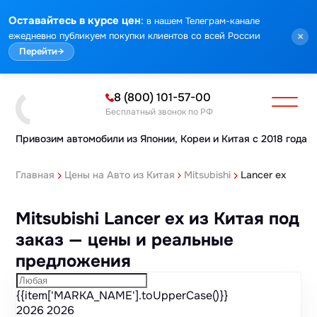
Марка
Модель
Год
Стоимость
Пробег
Объем
Тип кузова
Мощность
Номер кузова
КПП
Привод
Тип двигателя
Комплектация
Номер лота
Аукцион
:
Оставайтесь в курсе цен
в нашем Телеграм-канале
ежедневно публикуем покупки клиентов со всей России
×
Перейти
→
8 (800) 101-57-00
Бесплатный звонок по РФ
Привозим автомобили из Японии,
Кореи и Китая с 2018 года
Главная
Цены на Авто из Китая
Mitsubishi
Lancer ex
Mitsubishi Lancer ex из Китая под
заказ — цены и реальные
предложения
{{item['MARKA_NAME'].toUpperCase()}}
2026
2026