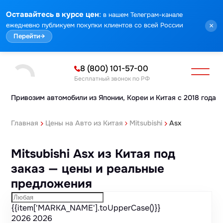
Марка
Модель
Год
Стоимость
Пробег
Объем
Тип кузова
Мощность
Номер кузова
КПП
Привод
Тип двигателя
Комплектация
Номер лота
Аукцион
:
Оставайтесь в курсе цен
в нашем Телеграм-канале
ежедневно публикуем покупки клиентов со всей России
×
Перейти
→
8 (800) 101-57-00
Бесплатный звонок по РФ
Привозим автомобили из Японии,
Кореи и Китая с 2018 года
Главная
Цены на Авто из Китая
Mitsubishi
Asx
Mitsubishi Asx из Китая под
заказ — цены и реальные
предложения
{{item['MARKA_NAME'].toUpperCase()}}
2026
2026