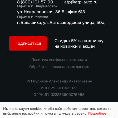
8 (800) 101-57-00
atp@atp-auto.ru
Офис в г. Владивосток
ул. Некрасовская, 36 Б, офис 613
Офис в г. Москва
г. Балашиха, ул. Автозаводская улица, 50а,
Скидка 5% за подписку
Подписаться
на новинки и акции
//
//
Политика конфиденциальности
Обработка персональных данных
ИП Русинов Александр Анатольевич
ИНН: 253900165022
ОГРНИП: 323253600075988
Мы используем cookies, чтобы сайт работал корректно, сохранял
выбранные настройки и помогал улучшать сервис.
Подробнее
Copyright 2018 — 2026. Все права защищены