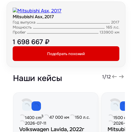
Mitsubishi Asx, 2017
Год выпуска
2017
Мощность
165 л.с.
Пробег
133900 км
1 698 667 ₽
Подобрать похожий
Наши кейсы
1
/
12
3
3
47 000 км
150 л.с.
1400 cm
1500 cm
2026-07-11
2026-06
Volkswagen Lavida, 2022г
Mitsubish