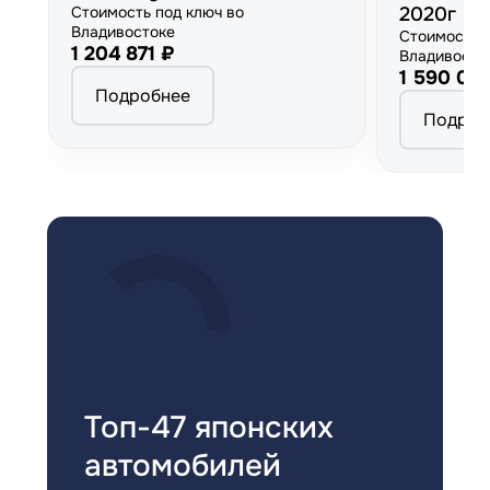
Стоимость под ключ во
2020г
Владивостоке
Стоимость 
1 204 871 ₽
Владивосто
1 590 00
Подробнее
Подроб
Топ-47 японских
автомобилей