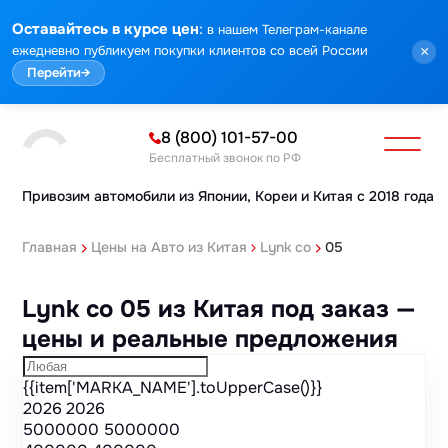
Марка
Модель
Год
Стоимость
Пробег
Объем
Тип кузова
Мощность
Номер кузова
КПП
Привод
Тип двигателя
Комплектация
Номер лота
Аукцион
:
Оставайтесь в курсе цен
в нашем Телеграм-канале
ежедневно публикуем покупки клиентов со всей России
×
Перейти
→
8 (800) 101-57-00
Бесплатный звонок по РФ
Привозим автомобили из Японии,
Кореи и Китая с 2018 года
Главная
Цены на Авто из Китая
Lynk co
05
Lynk co 05 из Китая под заказ —
цены и реальные предложения
{{item['MARKA_NAME'].toUpperCase()}}
2026
2026
5000000
5000000