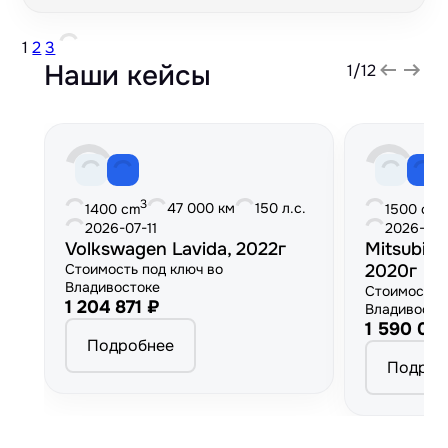
1
2
3
Наши кейсы
1
/
12
3
3
47 000 км
150 л.с.
1400 cm
1500 cm
2026-07-11
2026-06
Volkswagen Lavida, 2022г
Mitsubish
Стоимость под ключ во
2020г
Владивостоке
Стоимость 
1 204 871 ₽
Владивосто
1 590 00
Подробнее
Подроб