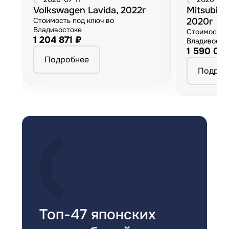
Volkswagen Lavida, 2022г
Mitsubish
Стоимость под ключ во
2020г
Владивостоке
Стоимость 
1 204 871 ₽
Владивосто
1 590 00
Подробнее
Подроб
Топ-47 японских