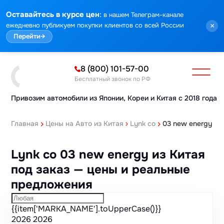
Марка
Модель
Год
Стоимость
Пробег
Объем
Тип кузова
Мощность
Номер кузова
КПП
Привод
Тип двигателя
Комплектация
Номер лота
Аукцион
:
Оставайтесь в курсе цен
в нашем Телеграм-канале
ежедневно публикуем покупки клиентов со всей России
×
Перейти
→
8 (800) 101-57-00
Бесплатный звонок по РФ
Привозим автомобили из Японии,
Кореи и Китая с 2018 года
Главная
Цены на Авто из Китая
Lynk co
03 new energy
Lynk co 03 new energy из Китая
под заказ — цены и реальные
предложения
{{item['MARKA_NAME'].toUpperCase()}}
2026
2026