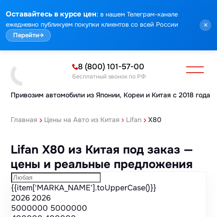
Марка
Модель
Год
Стоимость
Пробег
Объем
Тип кузова
Мощность
Номер кузова
КПП
Привод
Тип двигателя
Комплектация
Номер лота
Аукцион
:
Оставайтесь в курсе цен
в нашем Телеграм-канале
ежедневно публикуем покупки клиентов со всей России
×
Перейти
→
8 (800) 101-57-00
Бесплатный звонок по РФ
Привозим автомобили из Японии,
Кореи и Китая с 2018 года
Главная
Цены на Авто из Китая
Lifan
X80
Lifan X80 из Китая под заказ —
цены и реальные предложения
{{item['MARKA_NAME'].toUpperCase()}}
2026
2026
5000000
5000000