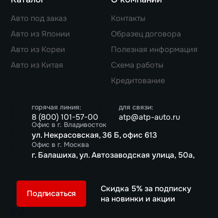
Авто под заказ
Контакты
Авто из Японии
Образец договора
Авто из Кореи
Полезная информация
Авто из Китая
Схема работы
Кредитование
горячая линия:
для связи:
8 (800) 101-57-00
atp@atp-auto.ru
Офис в г. Владивосток
ул. Некрасовская, 36 Б, офис 613
Офис в г. Москва
г. Балашиха, ул. Автозаводская улица, 50а,
Скидка 5% за подписку
Подписаться
на новинки и акции
//
//