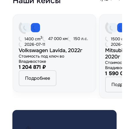
Наши кейсы
3
3
47 000 км
150 л.с.
1400 cm
1500 cm
2026-07-11
2026-06
Volkswagen Lavida, 2022г
Mitsubish
Стоимость под ключ во
2020г
Владивостоке
Стоимость 
1 204 871 ₽
Владивосто
1 590 00
Подробнее
Подроб