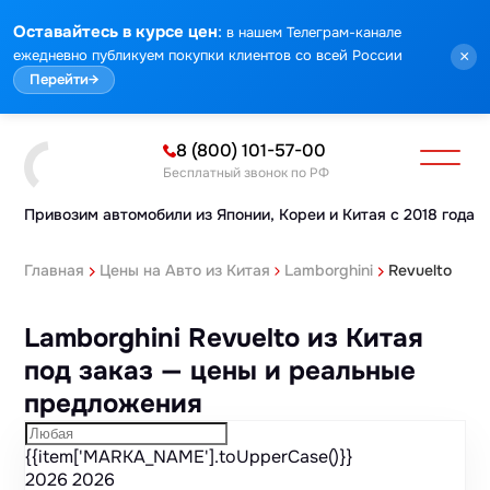
Марка
Модель
Год
Стоимость
Пробег
Объем
Тип кузова
Мощность
Номер кузова
КПП
Привод
Тип двигателя
Комплектация
Номер лота
Аукцион
:
Оставайтесь в курсе цен
в нашем Телеграм-канале
ежедневно публикуем покупки клиентов со всей России
×
Перейти
→
8 (800) 101-57-00
Бесплатный звонок по РФ
Привозим автомобили из Японии,
Кореи и Китая с 2018 года
Главная
Цены на Авто из Китая
Lamborghini
Revuelto
Lamborghini Revuelto из Китая
под заказ — цены и реальные
предложения
{{item['MARKA_NAME'].toUpperCase()}}
2026
2026