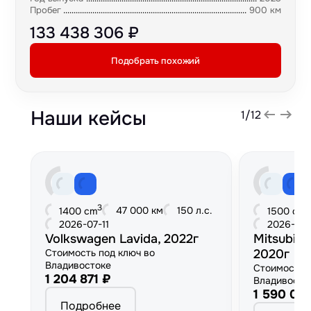
Пробег
900 км
133 438 306 ₽
Подобрать похожий
Наши кейсы
1
/
12
3
3
47 000 км
150 л.с.
1400 cm
1500 cm
2026-07-11
2026-06
Volkswagen Lavida, 2022г
Mitsubish
Стоимость под ключ во
2020г
Владивостоке
Стоимость 
1 204 871 ₽
Владивосто
1 590 00
Подробнее