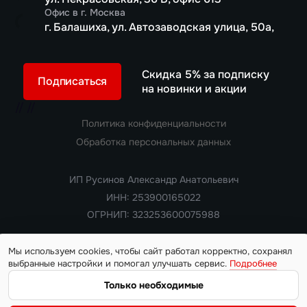
Офис в г. Москва
г. Балашиха, ул. Автозаводская улица, 50а,
Скидка 5% за подписку
Подписаться
на новинки и акции
//
//
Политика конфиденциальности
Обработка персональных данных
ИП Русинов Александр Анатольевич
ИНН: 253900165022
ОГРНИП: 323253600075988
Мы используем cookies, чтобы сайт работал корректно, сохранял
выбранные настройки и помогал улучшать сервис.
Подробнее
Copyright 2018 — 2026. Все права защищены
Информация на сайте носит ознакомительный характер и не
Только необходимые
является публичной офертой, определяемой положениями