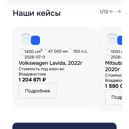
Наши кейсы
1
/
12
3
3
47 000 км
150 л.с.
1400 cm
1500 cm
2026-07-11
2026-06
Volkswagen Lavida, 2022г
Mitsubish
Стоимость под ключ во
2020г
Владивостоке
Стоимость 
1 204 871 ₽
Владивосто
1 590 00
Подробнее
Подроб