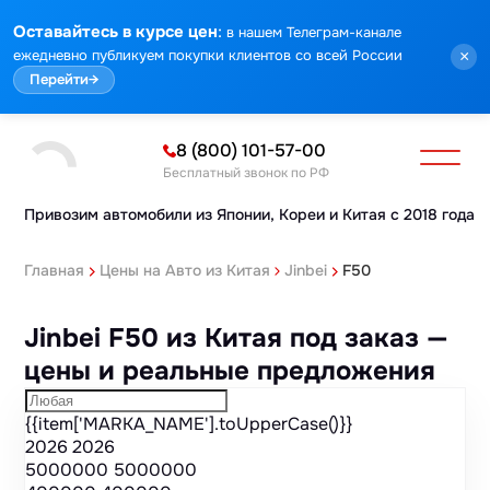
Марка
Модель
Год
Стоимость
Пробег
Объем
Тип кузова
Мощность
Номер кузова
КПП
Привод
Тип двигателя
Комплектация
Номер лота
Аукцион
:
Оставайтесь в курсе цен
в нашем Телеграм-канале
ежедневно публикуем покупки клиентов со всей России
×
Перейти
→
8 (800) 101-57-00
Бесплатный звонок по РФ
Привозим автомобили из Японии,
Кореи и Китая с 2018 года
Главная
Цены на Авто из Китая
Jinbei
F50
Jinbei F50 из Китая под заказ —
цены и реальные предложения
{{item['MARKA_NAME'].toUpperCase()}}
2026
2026
5000000
5000000