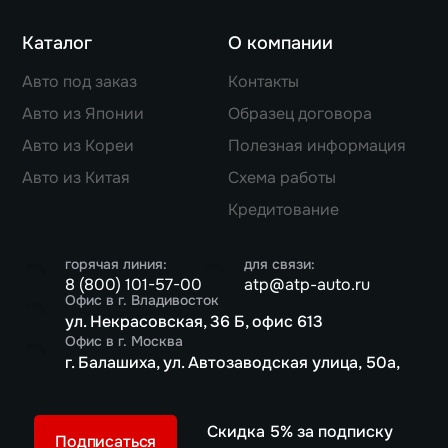
Каталог
О компании
Авто под заказ
Контакты
Авто из Японии
Образец договора
Авто из Кореи
Полезная информация
Авто из Китая
Схема работы
Кредитование
горячая линия:
для связи:
8 (800) 101-57-00
atp@atp-auto.ru
Офис в г. Владивосток
ул. Некрасовская, 36 Б, офис 613
Офис в г. Москва
г. Балашиха, ул. Автозаводская улица, 50а,
Скидка 5% за подписку
Подписаться