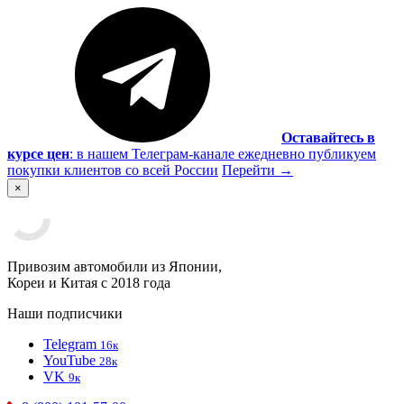
Оставайтесь в
курсе цен
:
в нашем Телеграм-канале ежедневно публикуем
покупки клиентов со всей России
Перейти
→
×
Привозим автомобили из Японии,
Кореи и Китая с 2018 года
Наши подписчики
Telegram
16к
YouTube
28к
VK
9к