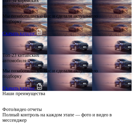
Топ-34 корейских
автомобилей
Мы позаботились о Вас и сделали актуальную
подборку
Скачать каталог
Топ-23 китайских
автомобиля
Мы позаботились о Вас и сделали актуальную
подборку
Скачать каталог
Наши преимущества
Фото/видео отчеты
Полный контроль на каждом этапе — фото и видео в
мессенджер