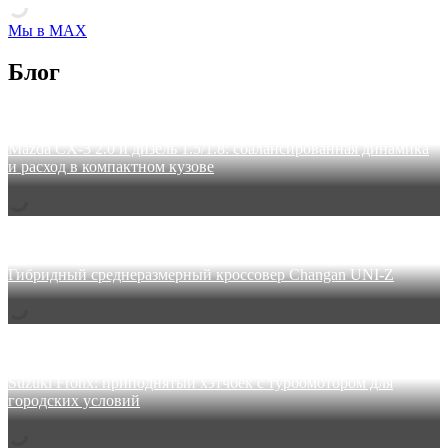
Мы в MAX
Блог
04 августа 2026
Mazda CX-3 2.0 и дизель 1.5/1.8: сбалансированная динамика
и расход в компактном кузове
30 июля 2026
Гибридный среднеразмерный кроссовер Changan UNI-Z
27 июля 2026
Suzuki Fronx: приподнятый хэтчбек с турбомотором для
городских условий