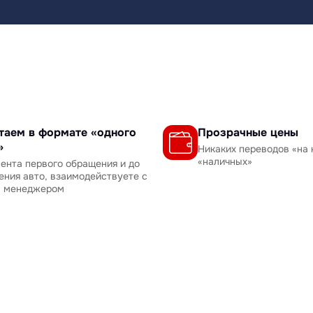
таем в формате «одного
Прозрачные цены
»
Никаких переводов «на 
«наличных»
ента первого обращения и до
ения авто, взаимодействуете с
м менеджером