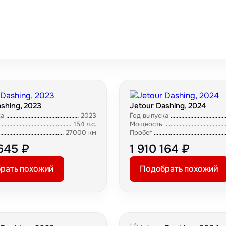
shing, 2023
Jetour Dashing, 2024
ка
2023
Год выпуска
154 л.с.
Мощность
27000 км
Пробег
 645 ₽
1 910 164 ₽
рать похожий
Подобрать похожий