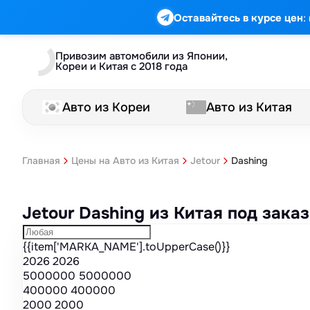
Марка
Модель
Год
Стоимость
Пробег
Объем
Тип кузова
Мощность
Номер кузова
КПП
Привод
Тип двигателя
Комплектация
Номер лота
Аукцион
:
Оставайтесь в курсе цен
Привозим автомобили из Японии,
Кореи и Китая с 2018 года
Авто из Кореи
Авто из Китая
Dashing
Главная
Цены на Авто из Китая
Jetour
Jetour Dashing из Китая под зак
{{item['MARKA_NAME'].toUpperCase()}}
2026
2026
5000000
5000000
400000
400000
2000
2000