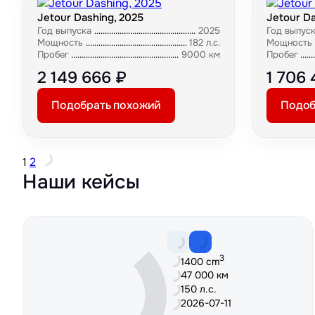
Jetour Dashing, 2025
Jetour Da
Год выпуска
2025
Год выпус
Мощность
182 л.с.
Мощность
Пробег
9000 км
Пробег
2 149 666 ₽
1 706 
Подобрать похожий
Подоб
1
2
Наши кейсы
3
1400 cm
47 000 км
150 л.с.
2026-07-11