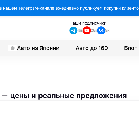
в нашем Телеграм-канале ежедневно публикуем покупки клиенто
Наши подписчики
16к
28к
9к
Авто до 160
Блог
Авто из Японии
аз — цены и реальные предложения