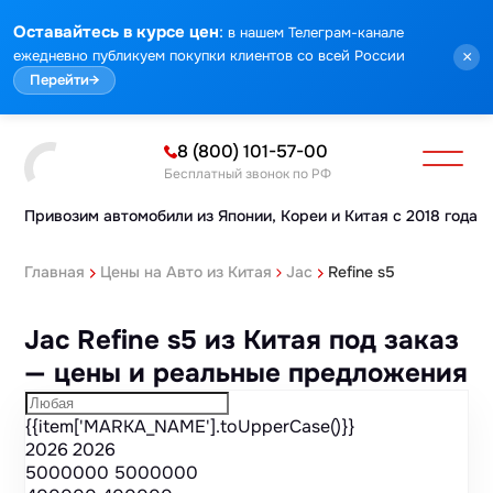
Марка
Модель
Год
Стоимость
Пробег
Объем
Тип кузова
Мощность
Номер кузова
КПП
Привод
Тип двигателя
Комплектация
Номер лота
Аукцион
:
Оставайтесь в курсе цен
в нашем Телеграм-канале
ежедневно публикуем покупки клиентов со всей России
×
Перейти
→
8 (800) 101-57-00
Бесплатный звонок по РФ
Привозим автомобили из Японии,
Кореи и Китая с 2018 года
Главная
Цены на Авто из Китая
Jac
Refine s5
Jac Refine s5 из Китая под заказ
— цены и реальные предложения
{{item['MARKA_NAME'].toUpperCase()}}
2026
2026
5000000
5000000