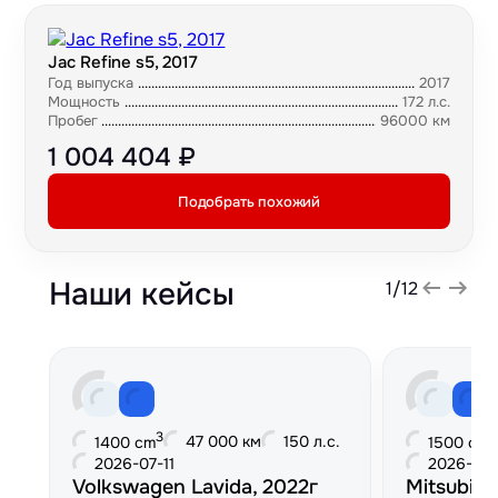
Jac Refine s5, 2017
Год выпуска
2017
Мощность
172 л.с.
Пробег
96000 км
1 004 404 ₽
Подобрать похожий
Наши кейсы
1
/
12
3
3
47 000 км
150 л.с.
1400 cm
1500 cm
2026-07-11
2026-06
Volkswagen Lavida, 2022г
Mitsubish