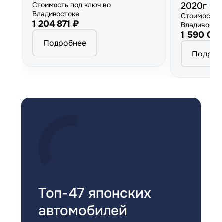
Стоимость под ключ во
2020г
Владивостоке
Стоимость 
1 204 871 ₽
Владивосто
1 590 00
Подробнее
Подроб
Топ-47 японских
автомобилей