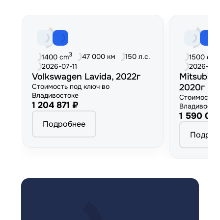
3
3
47 000 км
150 л.с.
1400 cm
1500 cm
2026-07-11
2026-06
Volkswagen Lavida, 2022г
Mitsubish
Стоимость под ключ во
2020г
Владивостоке
Стоимость 
1 204 871 ₽
Владивосто
1 590 00
Подробнее
Подроб