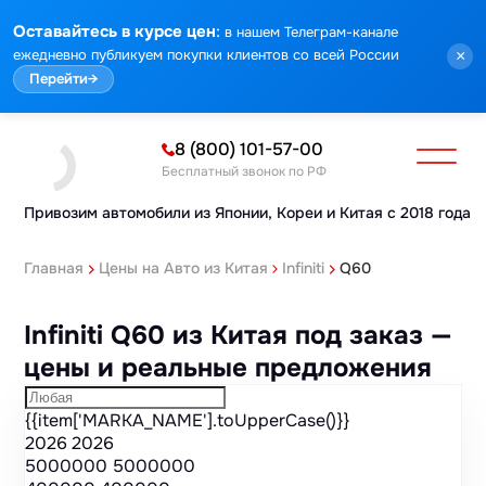
Марка
Модель
Год
Стоимость
Пробег
Объем
Тип кузова
Мощность
Номер кузова
КПП
Привод
Тип двигателя
Комплектация
Номер лота
Аукцион
:
Оставайтесь в курсе цен
в нашем Телеграм-канале
ежедневно публикуем покупки клиентов со всей России
×
Перейти
→
8 (800) 101-57-00
Бесплатный звонок по РФ
Привозим автомобили из Японии,
Кореи и Китая с 2018 года
Главная
Цены на Авто из Китая
Infiniti
Q60
Infiniti Q60 из Китая под заказ —
цены и реальные предложения
{{item['MARKA_NAME'].toUpperCase()}}
2026
2026
5000000
5000000