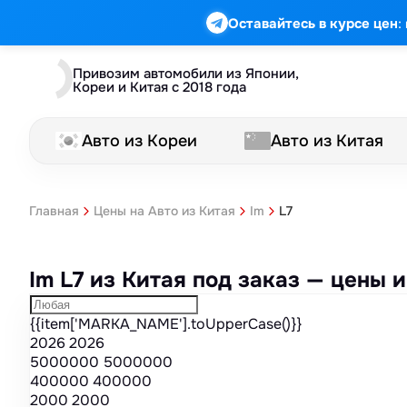
Марка
Модель
Год
Стоимость
Пробег
Объем
Тип кузова
Мощность
Номер кузова
КПП
Привод
Тип двигателя
Комплектация
Номер лота
Аукцион
:
Оставайтесь в курсе цен
Привозим автомобили из Японии,
Кореи и Китая с 2018 года
Авто из Кореи
Авто из Китая
L7
Главная
Цены на Авто из Китая
Im
Im L7 из Китая под заказ — цены
{{item['MARKA_NAME'].toUpperCase()}}
2026
2026
5000000
5000000
400000
400000
2000
2000