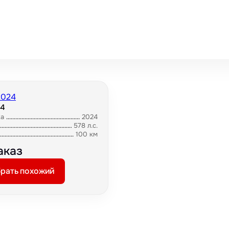
24
ка
2024
578 л.с.
100 км
аказ
рать похожий