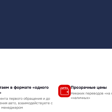
таем в формате «одного
Прозрачные цены
»
Никаких переводов «на 
«наличных»
ента первого обращения и до
ения авто, взаимодействуете с
м менеджером