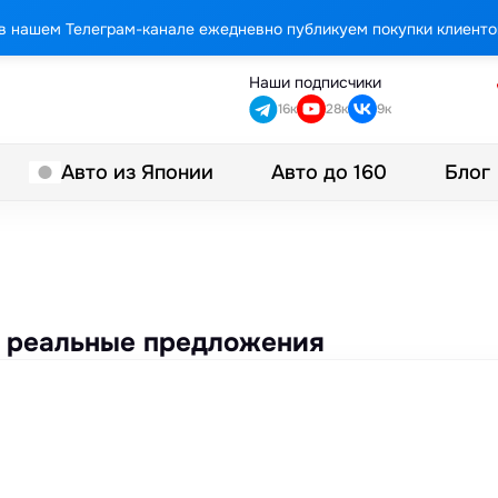
в нашем Телеграм-канале ежедневно публикуем покупки клиенто
Наши подписчики
16к
28к
9к
Авто до 160
Блог
Авто из Японии
 и реальные предложения