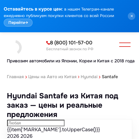
Марка
Модель
Год
Стоимость
Пробег
Объем
Тип кузова
Мощность
Номер кузова
КПП
Привод
Тип двигателя
Комплектация
Номер лота
Аукцион
:
Оставайтесь в курсе цен
в нашем Телеграм-канале
ежедневно публикуем покупки клиентов со всей России
×
Перейти
→
8 (800) 101-57-00
Бесплатный звонок по РФ
Привозим автомобили из Японии,
Кореи и Китая с 2018 года
Главная
Цены на Авто из Китая
Hyundai
Santafe
Hyundai Santafe из Китая под
заказ — цены и реальные
предложения
{{item['MARKA_NAME'].toUpperCase()}}
2026
2026