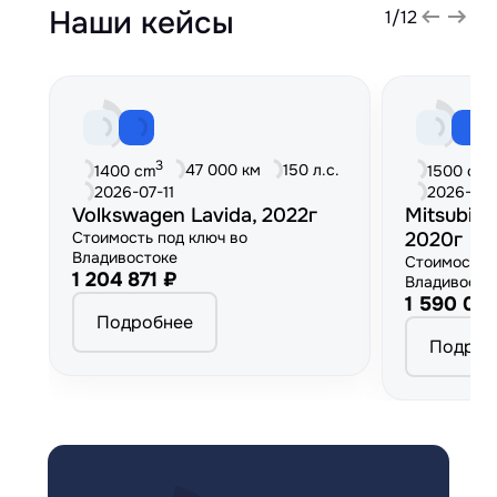
Наши кейсы
1
/
12
3
3
47 000 км
150 л.с.
1400 cm
1500 cm
2026-07-11
2026-06
Volkswagen Lavida, 2022г
Mitsubish
Стоимость под ключ во
2020г
Владивостоке
Стоимость 
1 204 871 ₽
Владивосто
1 590 00
Подробнее
Подроб