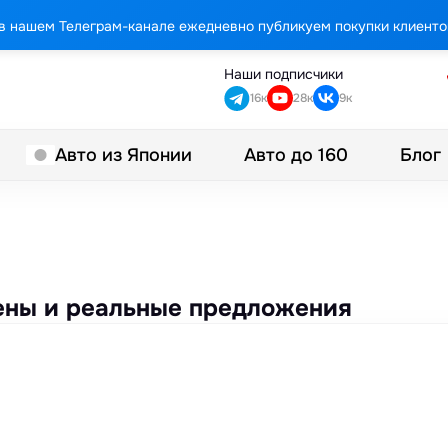
в нашем Телеграм-канале ежедневно публикуем покупки клиенто
Наши подписчики
16к
28к
9к
Авто до 160
Блог
Авто из Японии
цены и реальные предложения