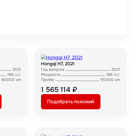
Hongqi H7, 2021
2021
Год выпуска
2021
186 л.с.
Мощность
186 л.с.
80000 км
Пробег
90000 км
1 565 114 ₽
Подобрать похожий