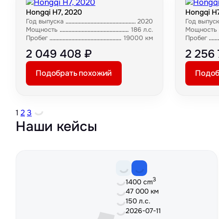
Hongqi H7, 2020
Hongqi H7
Год выпуска
2020
Год выпус
Мощность
186 л.с.
Мощность
Пробег
19000 км
Пробег
2 049 408 ₽
2 256
Подобрать похожий
Подоб
1
2
3
Наши кейсы
3
1400 cm
47 000 км
150 л.с.
2026-07-11