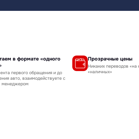
таем в формате «одного
Прозрачные цены
»
Никаких переводов «на 
«наличных»
ента первого обращения и до
ения авто, взаимодействуете с
м менеджером