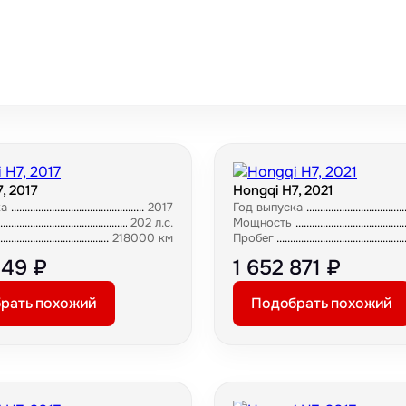
, 2017
Hongqi H7, 2021
ка
2017
Год выпуска
202 л.с.
Мощность
218000 км
Пробег
149 ₽
1 652 871 ₽
рать похожий
Подобрать похожий