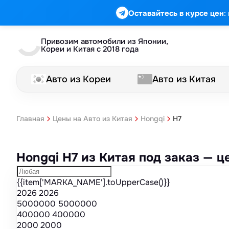
Марка
Модель
Год
Стоимость
Пробег
Объем
Тип кузова
Мощность
Номер кузова
КПП
Привод
Тип двигателя
Комплектация
Номер лота
Аукцион
:
Оставайтесь в курсе цен
Привозим автомобили из Японии,
Кореи и Китая с 2018 года
Авто из Кореи
Авто из Китая
H7
Главная
Цены на Авто из Китая
Hongqi
Hongqi H7 из Китая под заказ — 
{{item['MARKA_NAME'].toUpperCase()}}
2026
2026
5000000
5000000
400000
400000
2000
2000