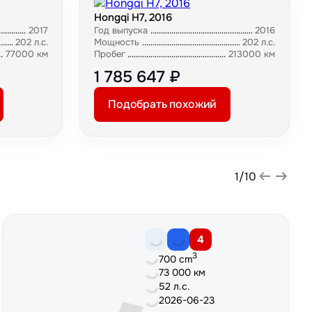
Hongqi H7, 2016
2017
Год выпуска
2016
202 л.с.
Мощность
202 л.с.
77000 км
Пробег
213000 км
1 785 647 ₽
Подобрать похожий
1
/
10
4
3
700 cm
73 000 км
52 л.с.
2026-06-23