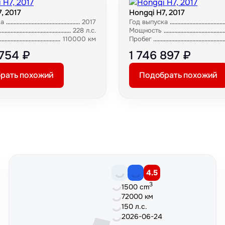
, 2017
Hongqi H7, 2017
ка
2017
Год выпуска
228 л.с.
Мощность
110000 км
Пробег
 754 ₽
1 746 897 ₽
рать похожий
Подобрать похожий
4.5
3
1500 cm
72000 км
150 л.с.
2026-06-24