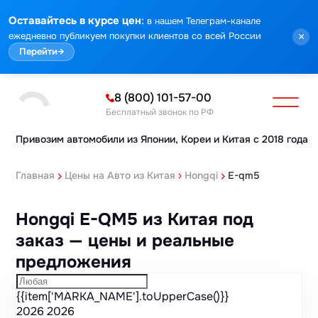
Марка
Модель
Год
Стоимость
Пробег
Объем
Тип кузова
Мощность
Номер кузова
КПП
Привод
Тип двигателя
Комплектация
Номер лота
Аукцион
:
Оставайтесь в курсе цен
в нашем Телеграм-канале
ежедневно публикуем покупки клиентов со всей России
×
Перейти
→
8 (800) 101-57-00
Бесплатный звонок по РФ
Привозим автомобили из Японии,
Кореи и Китая с 2018 года
Главная
Цены на Авто из Китая
Hongqi
E-qm5
Hongqi E-QM5 из Китая под
заказ — цены и реальные
предложения
{{item['MARKA_NAME'].toUpperCase()}}
2026
2026