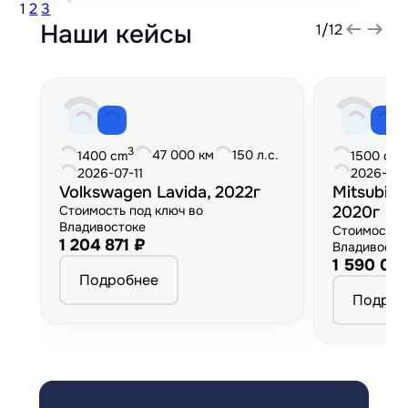
1
2
3
Наши кейсы
1
/
12
3
3
47 000 км
150 л.с.
1400 cm
1500 cm
2026-07-11
2026-06
Volkswagen Lavida, 2022г
Mitsubish
Стоимость под ключ во
2020г
Владивостоке
Стоимость 
1 204 871 ₽
Владивосто
1 590 00
Подробнее
Подроб