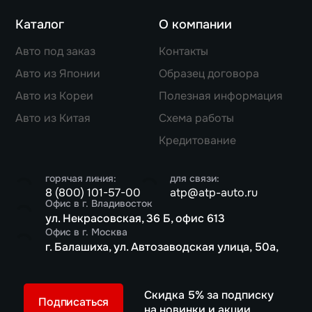
Каталог
О компании
Авто под заказ
Контакты
Авто из Японии
Образец договора
Авто из Кореи
Полезная информация
Авто из Китая
Схема работы
Кредитование
горячая линия:
для связи:
8 (800) 101-57-00
atp@atp-auto.ru
Офис в г. Владивосток
ул. Некрасовская, 36 Б, офис 613
Офис в г. Москва
г. Балашиха, ул. Автозаводская улица, 50а,
Скидка 5% за подписку
Подписаться
на новинки и акции