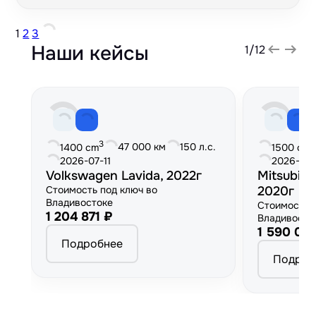
1
2
3
Наши кейсы
1
/
12
3
3
47 000 км
150 л.с.
1400 cm
1500 cm
2026-07-11
2026-06
Volkswagen Lavida, 2022г
Mitsubish
Стоимость под ключ во
2020г
Владивостоке
Стоимость 
1 204 871 ₽
Владивосто
1 590 00
Подробнее
Подроб