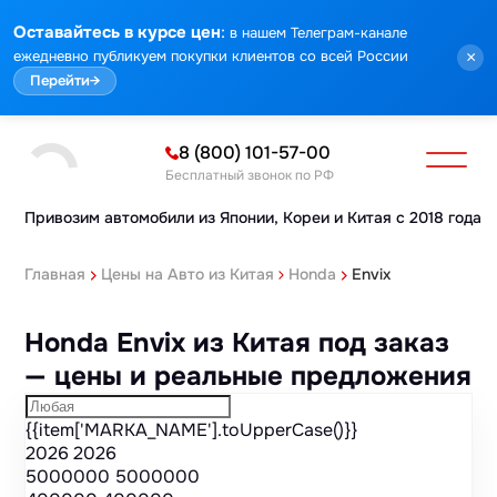
Марка
Модель
Год
Стоимость
Пробег
Объем
Тип кузова
Мощность
Номер кузова
КПП
Привод
Тип двигателя
Комплектация
Номер лота
Аукцион
:
Оставайтесь в курсе цен
в нашем Телеграм-канале
ежедневно публикуем покупки клиентов со всей России
×
Перейти
→
8 (800) 101-57-00
Бесплатный звонок по РФ
Привозим автомобили из Японии,
Кореи и Китая с 2018 года
Главная
Цены на Авто из Китая
Honda
Envix
Honda Envix из Китая под заказ
— цены и реальные предложения
{{item['MARKA_NAME'].toUpperCase()}}
2026
2026
5000000
5000000