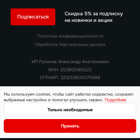
Скидка 5% за подписку
Подписаться
на новинки и акции
//
//
Политика конфиденциальности
Обработка персональных данных
ИП Русинов Александр Анатольевич
ИНН: 253900165022
ОГРНИП: 323253600075988
Мы используем cookies, чтобы сайт работал корректно, сохранял
выбранные настройки и помогал улучшать сервис.
Подробнее
Copyright 2018 — 2026. Все права защищены
Информация на сайте носит ознакомительный характер и не
Только необходимые
является публичной офертой, определяемой положениями
статьи 437 Гражданского кодекса РФ. Цены, характеристики,
Принять
наличие автомобилей и условия поставки уточняются у
менеджера на момент обращения.