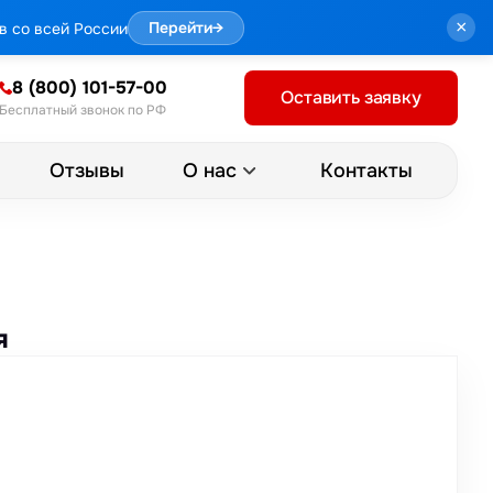
×
в со всей России
Перейти
→
8 (800) 101-57-00
Оставить заявку
Бесплатный звонок по РФ
Отзывы
Контакты
О нас
я