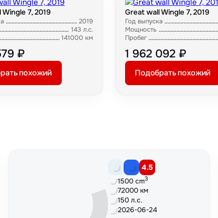
l Wingle 7, 2019
Great wall Wingle 7, 2019
ка
2019
Год выпуска
143 л.с.
Мощность
141000 км
Пробег
579 ₽
1 962 092 ₽
рать похожий
Подобрать похожий
4.5
3
1500 cm
72000 км
150 л.с.
2026-06-24