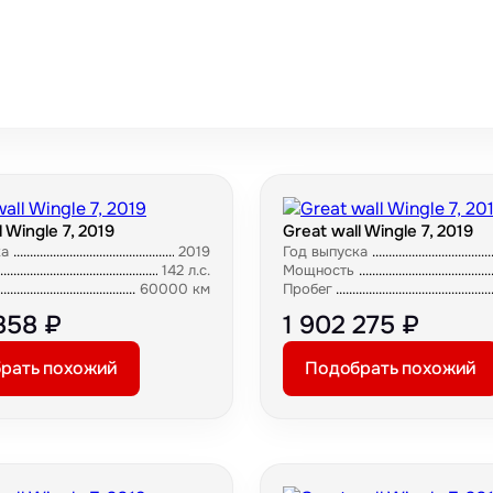
l Wingle 7, 2019
Great wall Wingle 7, 2019
ка
2019
Год выпуска
142 л.с.
Мощность
60000 км
Пробег
858 ₽
1 902 275 ₽
рать похожий
Подобрать похожий