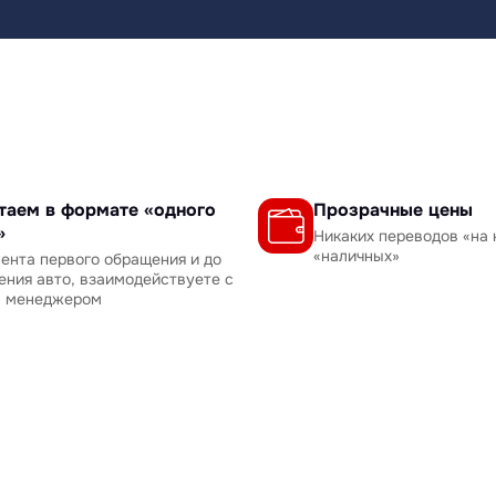
таем в формате «одного
Прозрачные цены
»
Никаких переводов «на 
«наличных»
ента первого обращения и до
ения авто, взаимодействуете с
м менеджером