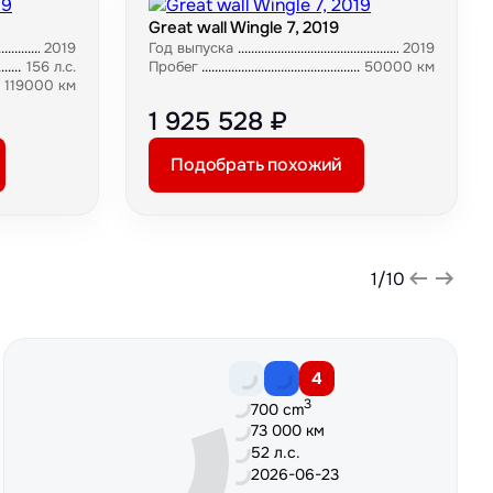
Great wall Wingle 7, 2019
2019
Год выпуска
2019
156 л.с.
Пробег
50000 км
119000 км
1 925 528 ₽
Подобрать похожий
1
/
10
4
3
700 cm
73 000 км
52 л.с.
2026-06-23