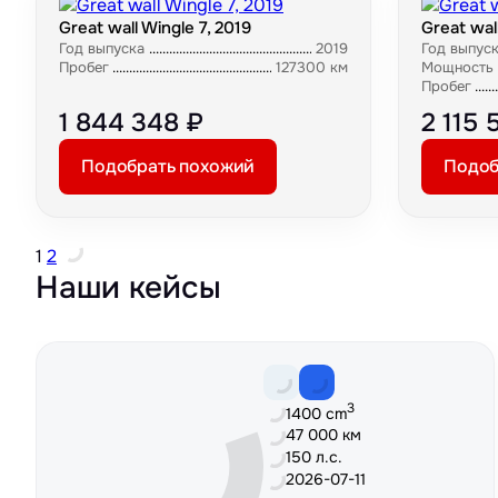
Great wall Wingle 7, 2019
Great wal
Год выпуска
2019
Год выпус
Пробег
127300 км
Мощность
Пробег
1 844 348 ₽
2 115 
Подобрать похожий
Подоб
1
2
Наши кейсы
3
1400 cm
47 000 км
150 л.с.
2026-07-11