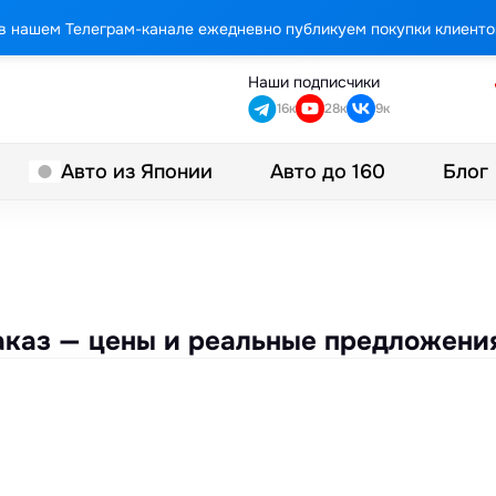
в нашем Телеграм-канале ежедневно публикуем покупки клиенто
Наши подписчики
16к
28к
9к
Авто до 160
Блог
Авто из Японии
 заказ — цены и реальные предложени