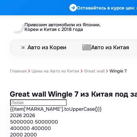
Марка
Модель
Год
Стоимость
Пробег
Объем
Тип кузова
Мощность
Номер кузова
КПП
Привод
Тип двигателя
Комплектация
Номер лота
Аукцион
:
Оставайтесь в курсе цен
Привозим автомобили из Японии,
Кореи и Китая с 2018 года
Авто из Кореи
Авто из Китая
Wingle 7
Главная
Цены на Авто из Китая
Great wall
Great wall Wingle 7 из Китая под
{{item['MARKA_NAME'].toUpperCase()}}
2026
2026
5000000
5000000
400000
400000
2000
2000