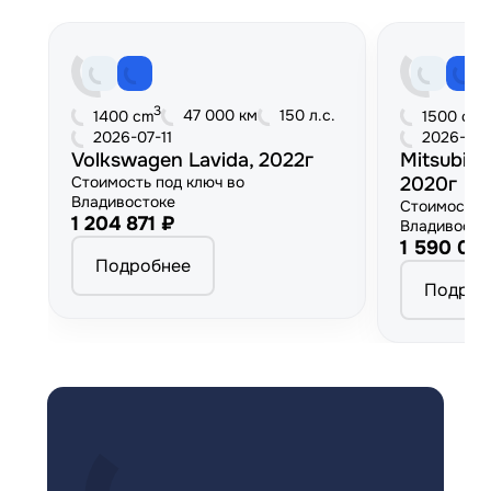
3
3
47 000 км
150 л.с.
1400 cm
1500 cm
2026-07-11
2026-06
Volkswagen Lavida, 2022г
Mitsubish
Стоимость под ключ во
2020г
Владивостоке
Стоимость 
1 204 871 ₽
Владивосто
1 590 00
Подробнее
Подроб