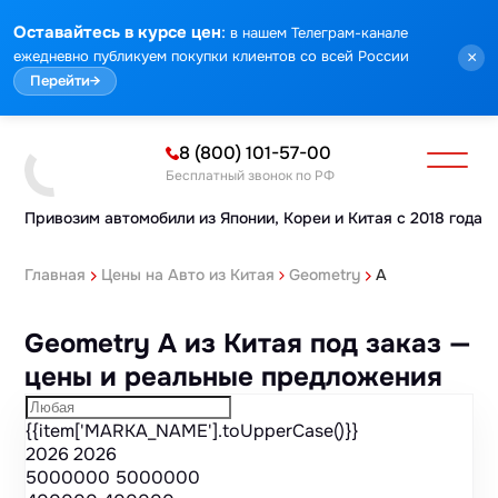
Марка
Модель
Год
Стоимость
Пробег
Объем
Тип кузова
Мощность
Номер кузова
КПП
Привод
Тип двигателя
Комплектация
Номер лота
Аукцион
:
Оставайтесь в курсе цен
в нашем Телеграм-канале
ежедневно публикуем покупки клиентов со всей России
×
Перейти
→
8 (800) 101-57-00
Бесплатный звонок по РФ
Привозим автомобили из Японии,
Кореи и Китая с 2018 года
Главная
Цены на Авто из Китая
Geometry
A
Geometry A из Китая под заказ —
цены и реальные предложения
{{item['MARKA_NAME'].toUpperCase()}}
2026
2026
5000000
5000000