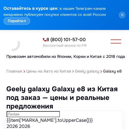
Марка
Модель
Год
Стоимость
Пробег
Объем
Тип кузова
Мощность
Номер кузова
КПП
Привод
Тип двигателя
Комплектация
Номер лота
Аукцион
:
Оставайтесь в курсе цен
в нашем Телеграм-канале
ежедневно публикуем покупки клиентов со всей России
×
Перейти
→
8 (800) 101-57-00
Бесплатный звонок по РФ
Привозим автомобили из Японии,
Кореи и Китая с 2018 года
Главная
Цены на Авто из Китая
Geely galaxy
Galaxy e8
Geely galaxy Galaxy e8 из Китая
под заказ — цены и реальные
предложения
{{item['MARKA_NAME'].toUpperCase()}}
2026
2026