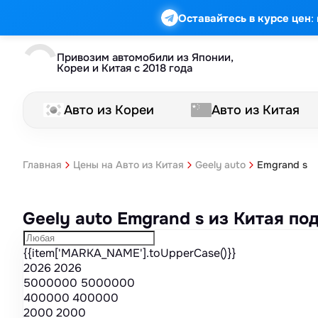
Марка
Модель
Год
Стоимость
Пробег
Объем
Тип кузова
Мощность
Номер кузова
КПП
Привод
Тип двигателя
Комплектация
Номер лота
Аукцион
:
Оставайтесь в курсе цен
Привозим автомобили из Японии,
Кореи и Китая с 2018 года
Авто из Кореи
Авто из Китая
Emgrand s
Главная
Цены на Авто из Китая
Geely auto
Geely auto Emgrand s из Китая п
{{item['MARKA_NAME'].toUpperCase()}}
2026
2026
5000000
5000000
400000
400000
2000
2000