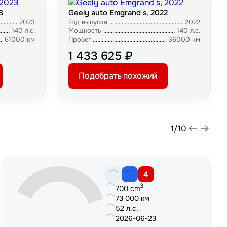
3
Geely auto Emgrand s, 2022
2023
Год выпуска
2022
140 л.с.
Мощность
140 л.с.
61000 км
Пробег
36000 км
1 433 625 ₽
Подобрать похожий
1
/
10
4
3
700 cm
73 000 км
52 л.с.
2026-06-23