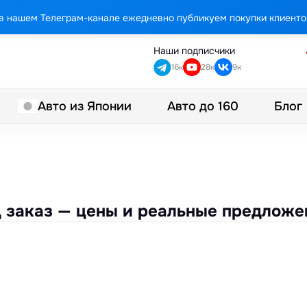
в нашем Телеграм-канале ежедневно публикуем покупки клиенто
Наши подписчики
16к
28к
9к
Авто до 160
Блог
Авто из Японии
од заказ — цены и реальные предложе