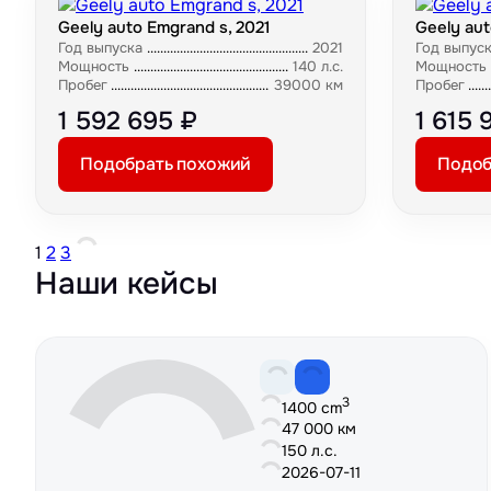
Geely auto Emgrand s, 2021
Geely aut
Год выпуска
2021
Год выпус
Мощность
140 л.с.
Мощность
Пробег
39000 км
Пробег
1 592 695 ₽
1 615 
Подобрать похожий
Подоб
1
2
3
Наши кейсы
3
1400 cm
47 000 км
150 л.с.
2026-07-11