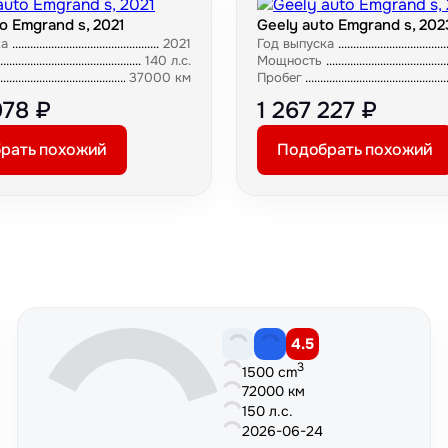
o Emgrand s, 2021
Geely auto Emgrand s, 202
ка
2021
Год выпуска
140 л.с.
Мощность
37000 км
Пробег
978 ₽
1 267 227 ₽
рать похожий
Подобрать похожий
4.5
3
1500 cm
72000 км
150 л.с.
2026-06-24