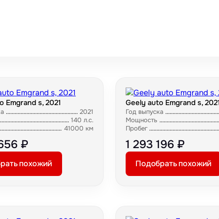
o Emgrand s, 2021
Geely auto Emgrand s, 202
ка
2021
Год выпуска
140 л.с.
Мощность
41000 км
Пробег
 656 ₽
1 293 196 ₽
рать похожий
Подобрать похожий