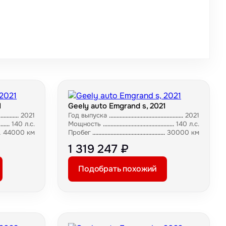
1
Geely auto Emgrand s, 2021
2021
Год выпуска
2021
140 л.с.
Мощность
140 л.с.
44000 км
Пробег
30000 км
1 319 247 ₽
Подобрать похожий