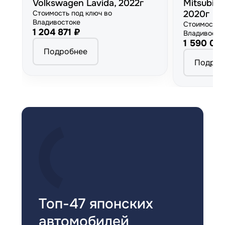
Volkswagen Lavida, 2022г
Mitsubish
Стоимость под ключ во
2020г
Владивостоке
Стоимость 
1 204 871 ₽
Владивосто
1 590 00
Подробнее
Подроб
Топ-47 японских
автомобилей