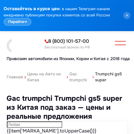
Марка
Модель
Год
Стоимость
Пробег
Объем
Тип кузова
Мощность
Номер кузова
КПП
Привод
Тип двигателя
Комплектация
Номер лота
Аукцион
:
Оставайтесь в курсе цен
в нашем Телеграм-канале
ежедневно публикуем покупки клиентов со всей России
×
Перейти
→
8 (800) 101-57-00
Бесплатный звонок по РФ
Привозим автомобили из Японии,
Кореи и Китая с 2018 года
Цены на Авто из
Gac
Trumpchi gs5
Главная
Китая
trumpchi
super
Gac trumpchi Trumpchi gs5 super
из Китая под заказ — цены и
реальные предложения
{{item['MARKA_NAME'].toUpperCase()}}