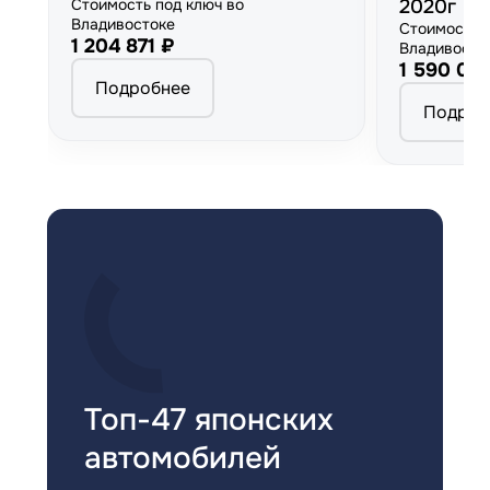
Стоимость под ключ во
2020г
Владивостоке
Стоимость 
1 204 871 ₽
Владивосто
1 590 00
Подробнее
Подроб
Топ-47 японских
автомобилей