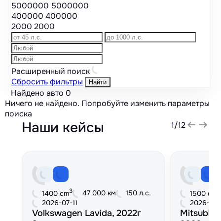
5000000
5000000
400000
400000
2000
2000
Расширенный поиск
Сбросить фильтры
Найти
Найдено авто
0
Ничего не найдено. Попробуйте изменить параметры
поиска
Наши кейсы
1
/
12
3
3
47 000 км
150 л.с.
1400 cm
1500 cm
2026-07-11
2026-06
Volkswagen Lavida, 2022г
Mitsubish