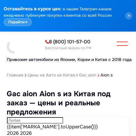
Марка
Модель
Год
Стоимость
Пробег
Объем
Тип кузова
Мощность
Номер кузова
КПП
Привод
Тип двигателя
Комплектация
Номер лота
Аукцион
:
Оставайтесь в курсе цен
в нашем Телеграм-канале
ежедневно публикуем покупки клиентов со всей России
×
Перейти
→
8 (800) 101-57-00
Бесплатный звонок по РФ
Привозим автомобили из Японии,
Кореи и Китая с 2018 года
Главная
Цены на Авто из Китая
Gac aion
Aion s
Gac aion Aion s из Китая под
заказ — цены и реальные
предложения
{{item['MARKA_NAME'].toUpperCase()}}
2026
2026