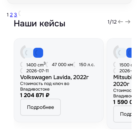
1
2
3
Наши кейсы
1
/
12
3
3
47 000 км
150 л.с.
1400 cm
1500 cm
2026-07-11
2026-06
Volkswagen Lavida, 2022г
Mitsubish
Стоимость под ключ во
2020г
Владивостоке
Стоимость 
1 204 871 ₽
Владивосто
1 590 00
Подробнее
Подроб