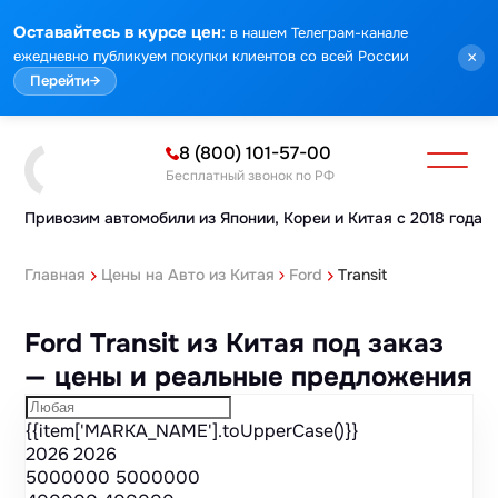
Марка
Модель
Год
Стоимость
Пробег
Объем
Тип кузова
Мощность
Номер кузова
КПП
Привод
Тип двигателя
Комплектация
Номер лота
Аукцион
:
Оставайтесь в курсе цен
в нашем Телеграм-канале
ежедневно публикуем покупки клиентов со всей России
×
Перейти
→
8 (800) 101-57-00
Бесплатный звонок по РФ
Привозим автомобили из Японии,
Кореи и Китая с 2018 года
Главная
Цены на Авто из Китая
Ford
Transit
Ford Transit из Китая под заказ
— цены и реальные предложения
{{item['MARKA_NAME'].toUpperCase()}}
2026
2026
5000000
5000000