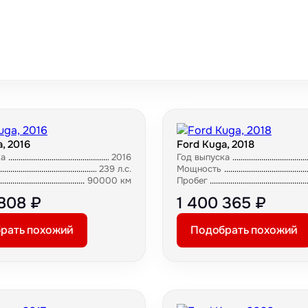
, 2016
Ford Kuga, 2018
ка
2016
Год выпуска
239 л.с.
Мощность
90000 км
Пробег
 808 ₽
1 400 365 ₽
рать похожий
Подобрать похожий