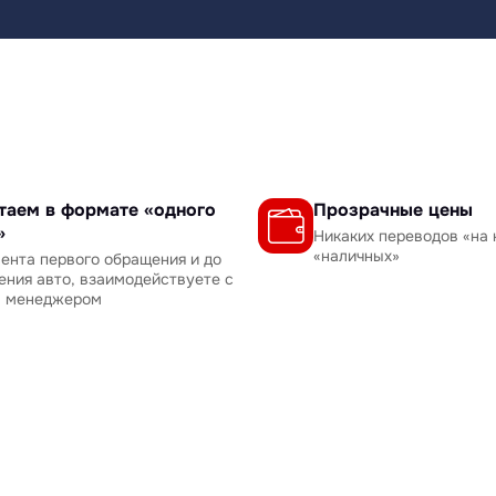
таем в формате «одного
Прозрачные цены
»
Никаких переводов «на 
«наличных»
ента первого обращения и до
ения авто, взаимодействуете с
м менеджером