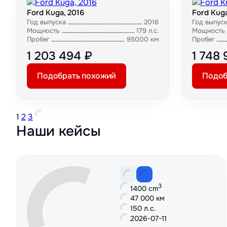
Ford Kuga, 2016
Ford Kuga
Год выпуска
2016
Год выпус
Мощность
179 л.с.
Мощность
Пробег
95000 км
Пробег
1 203 494 ₽
1 748 
Подобрать похожий
Подоб
1
2
3
Наши кейсы
3
1400 cm
47 000 км
150 л.с.
2026-07-11