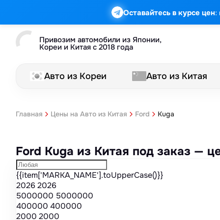
Марка
Модель
Год
Стоимость
Пробег
Объем
Тип кузова
Мощность
Номер кузова
КПП
Привод
Тип двигателя
Комплектация
Номер лота
Аукцион
:
Оставайтесь в курсе цен
Привозим автомобили из Японии,
Кореи и Китая с 2018 года
Авто из Кореи
Авто из Китая
Kuga
Главная
Цены на Авто из Китая
Ford
Ford Kuga из Китая под заказ — 
{{item['MARKA_NAME'].toUpperCase()}}
2026
2026
5000000
5000000
400000
400000
2000
2000