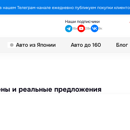
в нашем Телеграм-канале ежедневно публикуем покупки клиенто
Наши подписчики
16к
28к
9к
Авто до 160
Блог
Авто из Японии
цены и реальные предложения