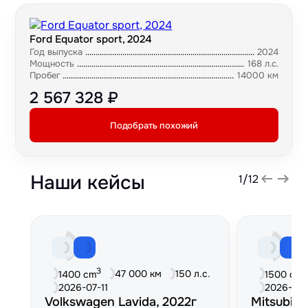
Ford Equator sport, 2024
Год выпуска
2024
Мощность
168 л.с.
Пробег
14000 км
2 567 328 ₽
Подобрать похожий
Наши кейсы
1
/
12
3
3
47 000 км
150 л.с.
1400 cm
1500 cm
2026-07-11
2026-06
Volkswagen Lavida, 2022г
Mitsubish