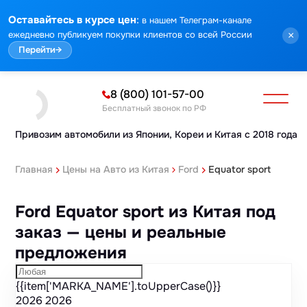
Марка
Модель
Год
Стоимость
Пробег
Объем
Тип кузова
Мощность
Номер кузова
КПП
Привод
Тип двигателя
Комплектация
Номер лота
Аукцион
:
Оставайтесь в курсе цен
в нашем Телеграм-канале
ежедневно публикуем покупки клиентов со всей России
×
Перейти
→
8 (800) 101-57-00
Бесплатный звонок по РФ
Привозим автомобили из Японии,
Кореи и Китая с 2018 года
Главная
Цены на Авто из Китая
Ford
Equator sport
Ford Equator sport из Китая под
заказ — цены и реальные
предложения
{{item['MARKA_NAME'].toUpperCase()}}
2026
2026