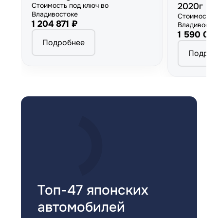
Стоимость под ключ во
2020г
Владивостоке
Стоимость 
1 204 871 ₽
Владивосто
1 590 00
Подробнее
Подроб
Топ-47 японских
автомобилей