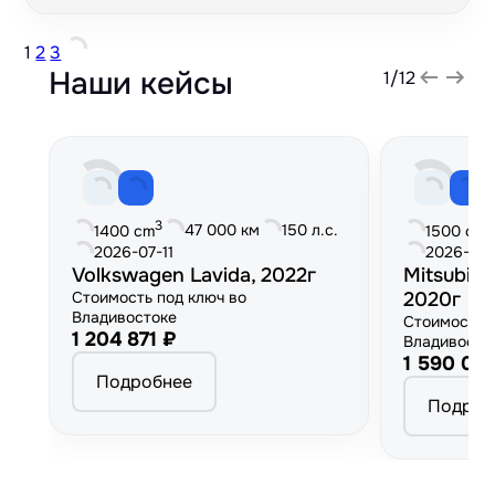
1
2
3
Наши кейсы
1
/
12
3
3
47 000 км
150 л.с.
1400 cm
1500 cm
2026-07-11
2026-06
Volkswagen Lavida, 2022г
Mitsubish
Стоимость под ключ во
2020г
Владивостоке
Стоимость 
1 204 871 ₽
Владивосто
1 590 00
Подробнее
Подроб