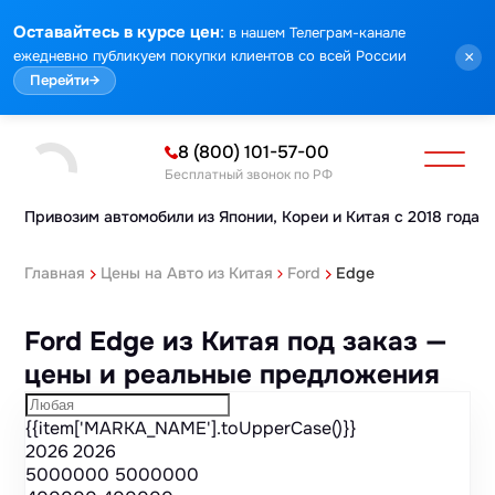
Марка
Модель
Год
Стоимость
Пробег
Объем
Тип кузова
Мощность
Номер кузова
КПП
Привод
Тип двигателя
Комплектация
Номер лота
Аукцион
:
Оставайтесь в курсе цен
в нашем Телеграм-канале
ежедневно публикуем покупки клиентов со всей России
×
Перейти
→
8 (800) 101-57-00
Бесплатный звонок по РФ
Привозим автомобили из Японии,
Кореи и Китая с 2018 года
Главная
Цены на Авто из Китая
Ford
Edge
Ford Edge из Китая под заказ —
цены и реальные предложения
{{item['MARKA_NAME'].toUpperCase()}}
2026
2026
5000000
5000000