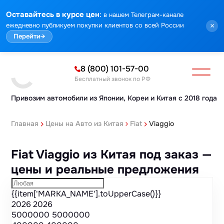
Марка
Модель
Год
Стоимость
Пробег
Объем
Тип кузова
Мощность
Номер кузова
КПП
Привод
Тип двигателя
Комплектация
Номер лота
Аукцион
:
Оставайтесь в курсе цен
в нашем Телеграм-канале
ежедневно публикуем покупки клиентов со всей России
×
Перейти
→
8 (800) 101-57-00
Бесплатный звонок по РФ
Привозим автомобили из Японии,
Кореи и Китая с 2018 года
Главная
Цены на Авто из Китая
Fiat
Viaggio
Fiat Viaggio из Китая под заказ —
цены и реальные предложения
{{item['MARKA_NAME'].toUpperCase()}}
2026
2026
5000000
5000000