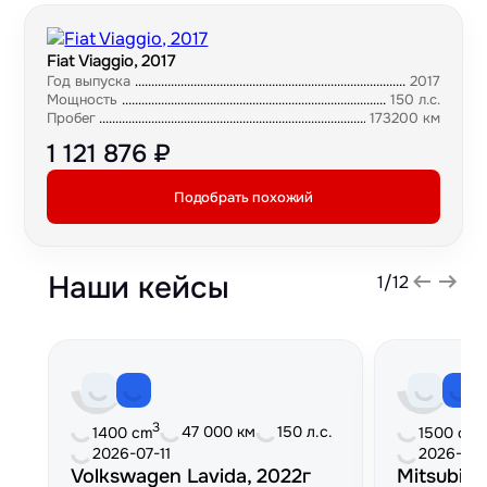
Fiat Viaggio, 2017
Год выпуска
2017
Мощность
150 л.с.
Пробег
173200 км
1 121 876 ₽
Подобрать похожий
Наши кейсы
1
/
12
3
3
47 000 км
150 л.с.
1400 cm
1500 cm
2026-07-11
2026-06
Volkswagen Lavida, 2022г
Mitsubish