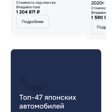
Стоимость под ключ во
2020г
Владивостоке
Стоимость 
1 204 871 ₽
Владивосто
1 590 00
Подробнее
Подроб
Топ-47 японских
автомобилей