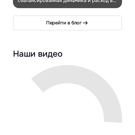
сбалансированная динамика и расход в
Ch
компактном кузове
Перейти в блог
Наши видео