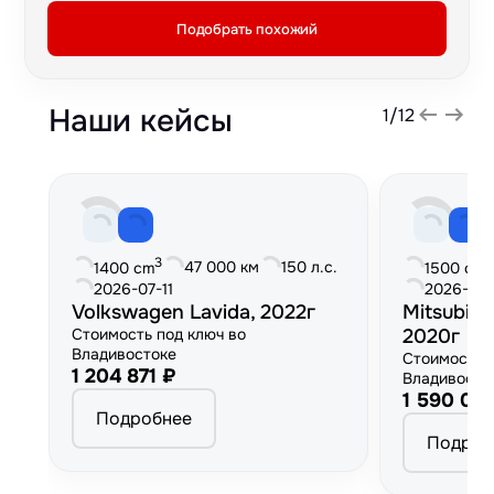
Подобрать похожий
Наши кейсы
1
/
12
3
3
47 000 км
150 л.с.
1400 cm
1500 cm
2026-07-11
2026-06
Volkswagen Lavida, 2022г
Mitsubish
Стоимость под ключ во
2020г
Владивостоке
Стоимость 
1 204 871 ₽
Владивосто
1 590 00
Подробнее
Подроб