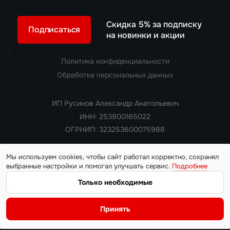
Скидка 5% за подписку
Подписаться
на новинки и акции
//
//
Политика конфиденциальности
Обработка персональных данных
ИП Русинов Александр Анатольевич
ИНН: 253900165022
ОГРНИП: 323253600075988
Мы используем cookies, чтобы сайт работал корректно, сохранял
выбранные настройки и помогал улучшать сервис.
Подробнее
Copyright 2018 — 2026. Все права защищены
Информация на сайте носит ознакомительный характер и не
Только необходимые
является публичной офертой, определяемой положениями
статьи 437 Гражданского кодекса РФ. Цены, характеристики,
Принять
наличие автомобилей и условия поставки уточняются у
менеджера на момент обращения.