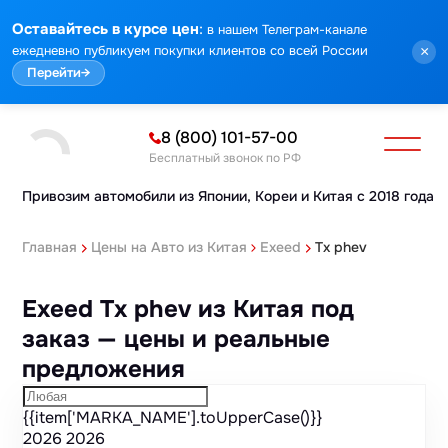
Марка
Модель
Год
Стоимость
Пробег
Объем
Тип кузова
Мощность
Номер кузова
КПП
Привод
Тип двигателя
Комплектация
Номер лота
Аукцион
:
Оставайтесь в курсе цен
в нашем Телеграм-канале
ежедневно публикуем покупки клиентов со всей России
×
Перейти
→
8 (800) 101-57-00
Бесплатный звонок по РФ
Привозим автомобили из Японии,
Кореи и Китая с 2018 года
Главная
Цены на Авто из Китая
Exeed
Tx phev
Exeed Tx phev из Китая под
заказ — цены и реальные
предложения
{{item['MARKA_NAME'].toUpperCase()}}
2026
2026