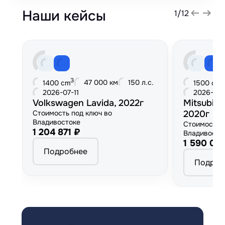
Наши кейсы
1
/
12
3
3
47 000 км
150 л.с.
1400 cm
1500 cm
2026-07-11
2026-06
Volkswagen Lavida, 2022г
Mitsubish
Стоимость под ключ во
2020г
Владивостоке
Стоимость 
1 204 871 ₽
Владивосто
1 590 00
Подробнее
Подроб