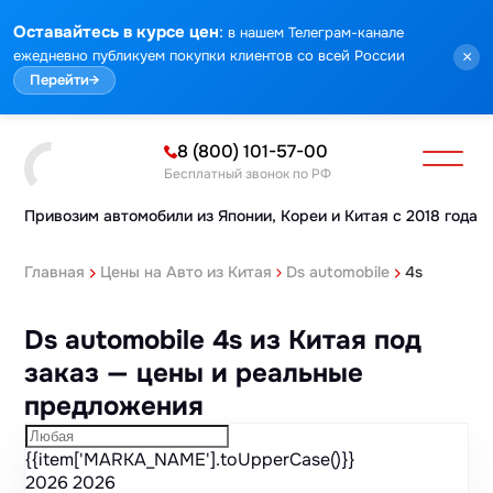
Марка
Модель
Год
Стоимость
Пробег
Объем
Тип кузова
Мощность
Номер кузова
КПП
Привод
Тип двигателя
Комплектация
Номер лота
Аукцион
:
Оставайтесь в курсе цен
в нашем Телеграм-канале
ежедневно публикуем покупки клиентов со всей России
×
Перейти
→
8 (800) 101-57-00
Бесплатный звонок по РФ
Привозим автомобили из Японии,
Кореи и Китая с 2018 года
Главная
Цены на Авто из Китая
Ds automobile
4s
Ds automobile 4s из Китая под
заказ — цены и реальные
предложения
{{item['MARKA_NAME'].toUpperCase()}}
2026
2026