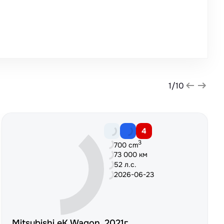
1
/
10
4
3
700 cm
73 000 км
52 л.с.
2026-06-23
Mitsubishi eK Wagon, 2021г