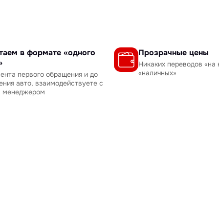
таем в формате «одного
Прозрачные цены
»
Никаких переводов «на 
«наличных»
ента первого обращения и до
ения авто, взаимодействуете с
м менеджером