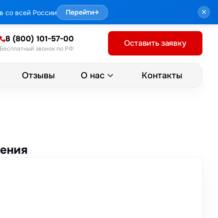
×
в со всей России
Перейти
→
8 (800) 101-57-00
Оставить заявку
Бесплатный звонок по РФ
Отзывы
Контакты
О нас
жения