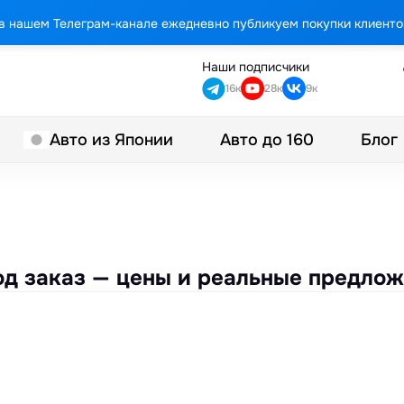
в нашем Телеграм-канале ежедневно публикуем покупки клиенто
Наши подписчики
16к
28к
9к
Авто до 160
Блог
Авто из Японии
од заказ — цены и реальные предло