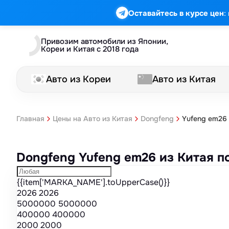
Марка
Модель
Год
Стоимость
Пробег
Объем
Тип кузова
Мощность
Номер кузова
КПП
Привод
Тип двигателя
Комплектация
Номер лота
Аукцион
:
Оставайтесь в курсе цен
Привозим автомобили из Японии,
Кореи и Китая с 2018 года
Авто из Кореи
Авто из Китая
Yufeng em26
Главная
Цены на Авто из Китая
Dongfeng
Dongfeng Yufeng em26 из Китая п
{{item['MARKA_NAME'].toUpperCase()}}
2026
2026
5000000
5000000
400000
400000
2000
2000