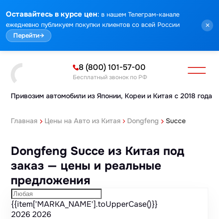
Марка
Модель
Год
Стоимость
Пробег
Объем
Тип кузова
Мощность
Номер кузова
КПП
Привод
Тип двигателя
Комплектация
Номер лота
Аукцион
:
Оставайтесь в курсе цен
в нашем Телеграм-канале
ежедневно публикуем покупки клиентов со всей России
×
Перейти
→
8 (800) 101-57-00
Бесплатный звонок по РФ
Привозим автомобили из Японии,
Кореи и Китая с 2018 года
Главная
Цены на Авто из Китая
Dongfeng
Succe
Dongfeng Succe из Китая под
заказ — цены и реальные
предложения
{{item['MARKA_NAME'].toUpperCase()}}
2026
2026