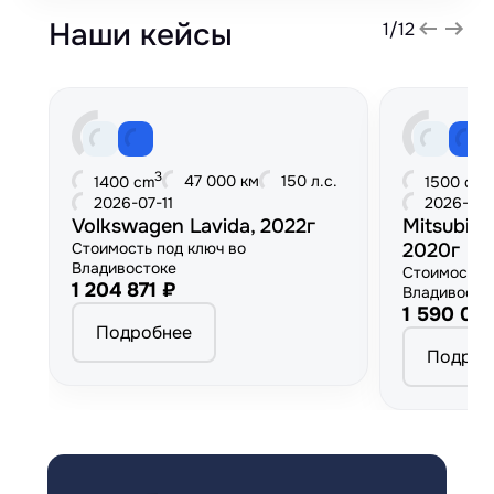
Наши кейсы
1
/
12
3
3
47 000 км
150 л.с.
1400 cm
1500 cm
2026-07-11
2026-06
Volkswagen Lavida, 2022г
Mitsubish
Стоимость под ключ во
2020г
Владивостоке
Стоимость 
1 204 871 ₽
Владивосто
1 590 00
Подробнее
Подроб