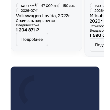
3
3
47 000 км
150 л.с.
1400 cm
1500 cm
2026-07-11
2026-06
Volkswagen Lavida, 2022г
Mitsubish
Стоимость под ключ во
2020г
Владивостоке
Стоимость 
1 204 871 ₽
Владивосто
1 590 00
Подробнее
Подроб