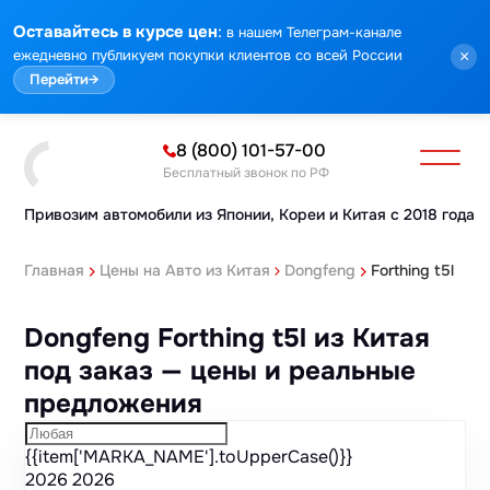
Марка
Модель
Год
Стоимость
Пробег
Объем
Тип кузова
Мощность
Номер кузова
КПП
Привод
Тип двигателя
Комплектация
Номер лота
Аукцион
:
Оставайтесь в курсе цен
в нашем Телеграм-канале
ежедневно публикуем покупки клиентов со всей России
×
Перейти
→
8 (800) 101-57-00
Бесплатный звонок по РФ
Привозим автомобили из Японии,
Кореи и Китая с 2018 года
Главная
Цены на Авто из Китая
Dongfeng
Forthing t5l
Dongfeng Forthing t5l из Китая
под заказ — цены и реальные
предложения
{{item['MARKA_NAME'].toUpperCase()}}
2026
2026