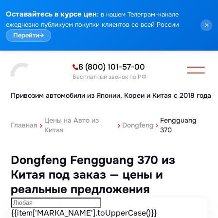
Марка
Модель
Год
Стоимость
Пробег
Объем
Тип кузова
Мощность
Номер кузова
КПП
Привод
Тип двигателя
Комплектация
Номер лота
Аукцион
:
Оставайтесь в курсе цен
в нашем Телеграм-канале
ежедневно публикуем покупки клиентов со всей России
×
Перейти
→
8 (800) 101-57-00
Бесплатный звонок по РФ
Привозим автомобили из Японии,
Кореи и Китая с 2018 года
Цены на Авто из
Fengguang
Главная
Dongfeng
Китая
370
Dongfeng Fengguang 370 из
Китая под заказ — цены и
реальные предложения
{{item['MARKA_NAME'].toUpperCase()}}