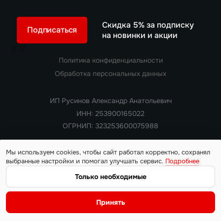
Скидка 5% за подписку
Подписаться
на новинки и акции
//
//
Политика конфиденциальности
Обработка персональных данных
ИП Русинов Александр Анатольевич
ИНН: 253900165022
ОГРНИП: 323253600075988
Мы используем cookies, чтобы сайт работал корректно, сохранял
выбранные настройки и помогал улучшать сервис.
Подробнее
Copyright 2018 — 2026. Все права защищены
Информация на сайте носит ознакомительный характер и не
Только необходимые
является публичной офертой, определяемой положениями
статьи 437 Гражданского кодекса РФ. Цены, характеристики,
Принять
наличие автомобилей и условия поставки уточняются у
менеджера на момент обращения.