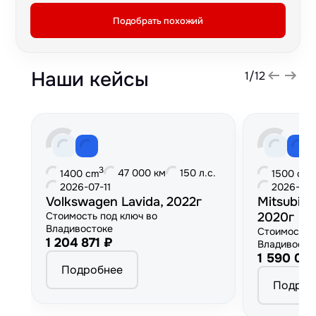
Подобрать похожий
Наши кейсы
1
/
12
3
3
47 000 км
150 л.с.
1400 cm
1500 cm
2026-07-11
2026-06
Volkswagen Lavida, 2022г
Mitsubish
Стоимость под ключ во
2020г
Владивостоке
Стоимость 
1 204 871 ₽
Владивосто
1 590 00
Подробнее
Подроб