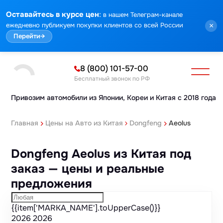
Марка
Модель
Год
Стоимость
Пробег
Объем
Тип кузова
Мощность
Номер кузова
КПП
Привод
Тип двигателя
Комплектация
Номер лота
Аукцион
:
Оставайтесь в курсе цен
в нашем Телеграм-канале
ежедневно публикуем покупки клиентов со всей России
×
Перейти
→
8 (800) 101-57-00
Бесплатный звонок по РФ
Привозим автомобили из Японии,
Кореи и Китая с 2018 года
Главная
Цены на Авто из Китая
Dongfeng
Aeolus
Dongfeng Aeolus из Китая под
заказ — цены и реальные
предложения
{{item['MARKA_NAME'].toUpperCase()}}
2026
2026