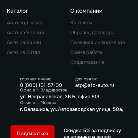
Каталог
О компании
Авто под заказ
Контакты
Авто из Японии
Образец договора
Авто из Кореи
Полезная информация
Авто из Китая
Схема работы
Кредитование
горячая линия:
для связи:
8 (800) 101-57-00
atp@atp-auto.ru
Офис в г. Владивосток
ул. Некрасовская, 36 Б, офис 613
Офис в г. Москва
г. Балашиха, ул. Автозаводская улица, 50а,
Скидка 5% за подписку
Подписаться
на новинки и акции