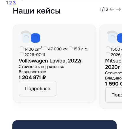
1
2
3
Наши кейсы
1
/
12
3
3
47 000 км
150 л.с.
1400 cm
1500 cm
2026-07-11
2026-06
Volkswagen Lavida, 2022г
Mitsubish
Стоимость под ключ во
2020г
Владивостоке
Стоимость 
1 204 871 ₽
Владивосто
1 590 00
Подробнее
Подроб