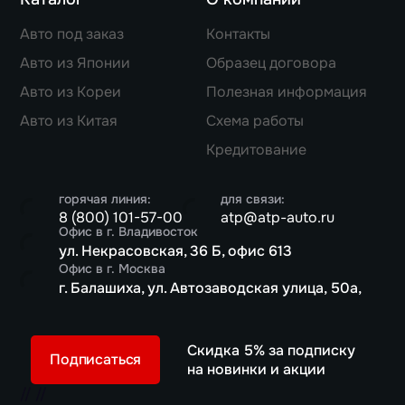
Авто под заказ
Контакты
Авто из Японии
Образец договора
Авто из Кореи
Полезная информация
Авто из Китая
Схема работы
Кредитование
горячая линия:
для связи:
8 (800) 101-57-00
atp@atp-auto.ru
Офис в г. Владивосток
ул. Некрасовская, 36 Б, офис 613
Офис в г. Москва
г. Балашиха, ул. Автозаводская улица, 50а,
Скидка 5% за подписку
Подписаться
на новинки и акции
//
//