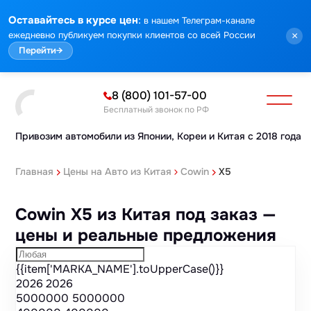
Марка
Модель
Год
Стоимость
Пробег
Объем
Тип кузова
Мощность
Номер кузова
КПП
Привод
Тип двигателя
Комплектация
Номер лота
Аукцион
:
Оставайтесь в курсе цен
в нашем Телеграм-канале
ежедневно публикуем покупки клиентов со всей России
×
Перейти
→
8 (800) 101-57-00
Бесплатный звонок по РФ
Привозим автомобили из Японии,
Кореи и Китая с 2018 года
Главная
Цены на Авто из Китая
Cowin
X5
Cowin X5 из Китая под заказ —
цены и реальные предложения
{{item['MARKA_NAME'].toUpperCase()}}
2026
2026
5000000
5000000