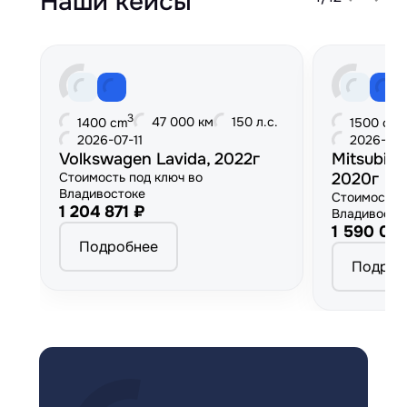
Наши кейсы
3
3
47 000 км
150 л.с.
1400 cm
1500 cm
2026-07-11
2026-06
Volkswagen Lavida, 2022г
Mitsubish
Стоимость под ключ во
2020г
Владивостоке
Стоимость 
1 204 871 ₽
Владивосто
1 590 00
Подробнее
Подроб