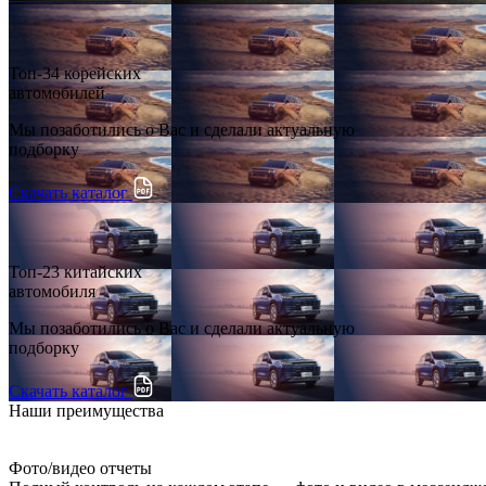
Топ-34 корейских
автомобилей
Мы позаботились о Вас и сделали актуальную
подборку
Скачать каталог
Топ-23 китайских
автомобиля
Мы позаботились о Вас и сделали актуальную
подборку
Скачать каталог
Наши преимущества
Фото/видео отчеты