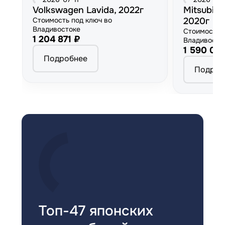
Volkswagen Lavida, 2022г
Mitsubish
Стоимость под ключ во
2020г
Владивостоке
Стоимость 
1 204 871 ₽
Владивосто
1 590 00
Подробнее
Подроб
Топ-47 японских