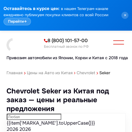
Марка
Модель
Год
Стоимость
Пробег
Объем
Тип кузова
Мощность
Номер кузова
КПП
Привод
Тип двигателя
Комплектация
Номер лота
Аукцион
:
Оставайтесь в курсе цен
в нашем Телеграм-канале
ежедневно публикуем покупки клиентов со всей России
×
Перейти
→
8 (800) 101-57-00
Бесплатный звонок по РФ
Привозим автомобили из Японии,
Кореи и Китая с 2018 года
Главная
Цены на Авто из Китая
Chevrolet
Seker
Chevrolet Seker из Китая под
заказ — цены и реальные
предложения
{{item['MARKA_NAME'].toUpperCase()}}
2026
2026