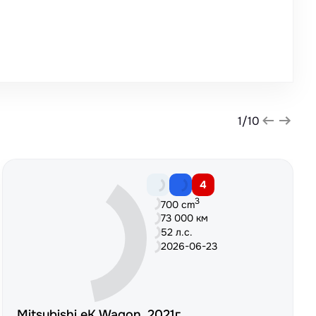
1
/
10
4
3
700 cm
73 000 км
52 л.с.
2026-06-23
Mitsubishi eK Wagon, 2021г