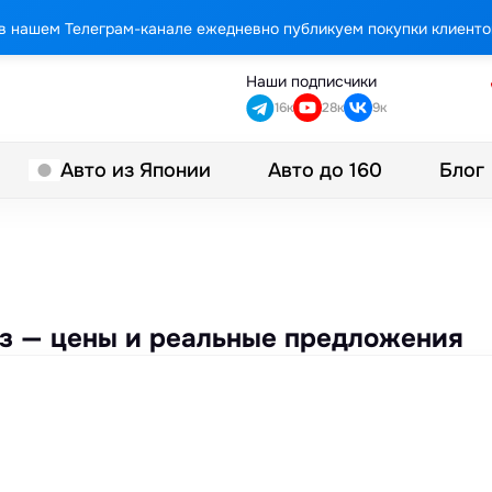
в нашем Телеграм-канале ежедневно публикуем покупки клиенто
Наши подписчики
16к
28к
9к
Авто до 160
Блог
Авто из Японии
каз — цены и реальные предложения