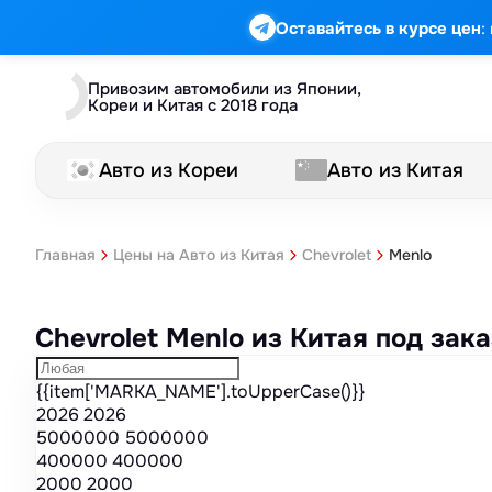
Марка
Модель
Год
Стоимость
Пробег
Объем
Тип кузова
Мощность
Номер кузова
КПП
Привод
Тип двигателя
Комплектация
Номер лота
Аукцион
:
Оставайтесь в курсе цен
Привозим автомобили из Японии,
Кореи и Китая с 2018 года
Авто из Кореи
Авто из Китая
Menlo
Главная
Цены на Авто из Китая
Chevrolet
Chevrolet Menlo из Китая под за
{{item['MARKA_NAME'].toUpperCase()}}
2026
2026
5000000
5000000
400000
400000
2000
2000