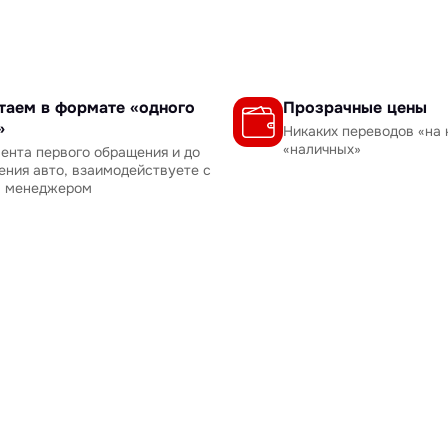
таем в формате «одного
Прозрачные цены
»
Никаких переводов «на 
«наличных»
ента первого обращения и до
ения авто, взаимодействуете с
м менеджером