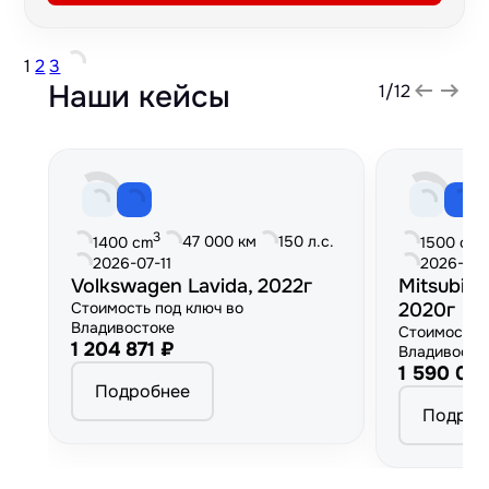
1
2
3
Наши кейсы
1
/
12
3
3
47 000 км
150 л.с.
1400 cm
1500 cm
2026-07-11
2026-06
Volkswagen Lavida, 2022г
Mitsubish
Стоимость под ключ во
2020г
Владивостоке
Стоимость 
1 204 871 ₽
Владивосто
1 590 00
Подробнее
Подроб