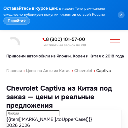
Марка
Модель
Год
Стоимость
Пробег
Объем
Тип кузова
Мощность
Номер кузова
КПП
Привод
Тип двигателя
Комплектация
Номер лота
Аукцион
:
Оставайтесь в курсе цен
в нашем Телеграм-канале
ежедневно публикуем покупки клиентов со всей России
×
Перейти
→
8 (800) 101-57-00
Бесплатный звонок по РФ
Привозим автомобили из Японии,
Кореи и Китая с 2018 года
Главная
Цены на Авто из Китая
Chevrolet
Captiva
Chevrolet Captiva из Китая под
заказ — цены и реальные
предложения
{{item['MARKA_NAME'].toUpperCase()}}
2026
2026