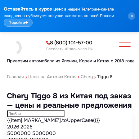
Марка
Модель
Год
Стоимость
Пробег
Объем
Тип кузова
Мощность
Номер кузова
КПП
Привод
Тип двигателя
Комплектация
Номер лота
Аукцион
:
Оставайтесь в курсе цен
в нашем Телеграм-канале
ежедневно публикуем покупки клиентов со всей России
×
Перейти
→
8 (800) 101-57-00
Бесплатный звонок по РФ
Привозим автомобили из Японии,
Кореи и Китая с 2018 года
Главная
Цены на Авто из Китая
Chery
Tiggo 8
Chery Tiggo 8 из Китая под заказ
— цены и реальные предложения
{{item['MARKA_NAME'].toUpperCase()}}
2026
2026
5000000
5000000