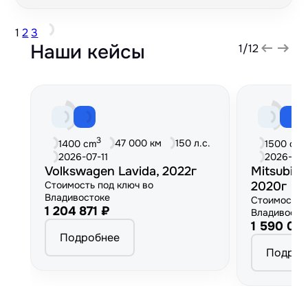
1
2
3
Наши кейсы
1
/
12
3
3
47 000 км
150 л.с.
1400 cm
1500 cm
2026-07-11
2026-06
Volkswagen Lavida, 2022г
Mitsubish
Стоимость под ключ во
2020г
Владивостоке
Стоимость 
1 204 871 ₽
Владивосто
1 590 00
Подробнее
Подроб