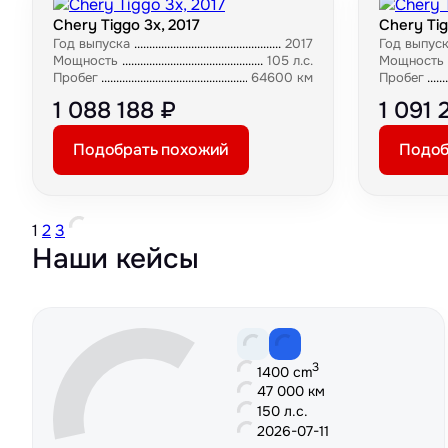
Chery Tiggo 3x, 2017
Chery Tig
Год выпуска
2017
Год выпус
Мощность
105 л.с.
Мощность
Пробег
64600 км
Пробег
1 088 188 ₽
1 091 
Подобрать похожий
Подоб
1
2
3
Наши кейсы
3
1400 cm
47 000 км
150 л.с.
2026-07-11