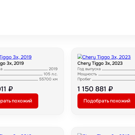
go 3x, 2019
Chery Tiggo 3x, 2023
ка
2019
Год выпуска
105 л.с.
Мощность
55700 км
Пробег
911 ₽
1 150 881 ₽
рать похожий
Подобрать похожий