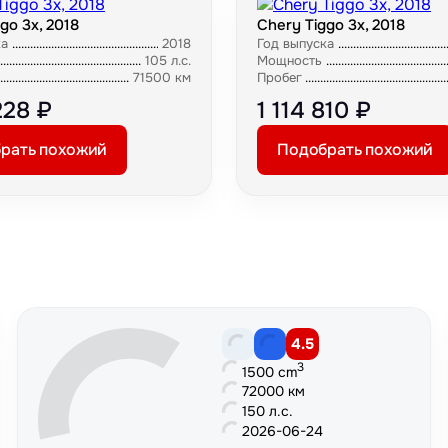
go 3x, 2018
Chery Tiggo 3x, 2018
ка
2018
Год выпуска
105 л.с.
Мощность
71500 км
Пробег
228 ₽
1 114 810 ₽
рать похожий
Подобрать похожий
4.5
3
1500 cm
72000 км
150 л.с.
2026-06-24