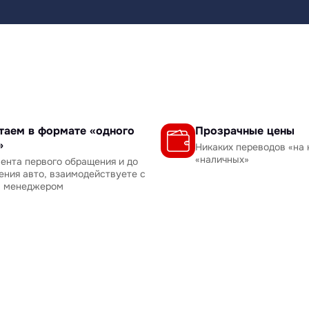
таем в формате «одного
Прозрачные цены
»
Никаких переводов «на 
«наличных»
ента первого обращения и до
ения авто, взаимодействуете с
м менеджером