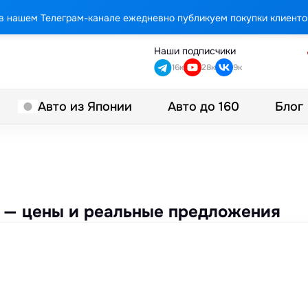
в нашем Телеграм-канале ежедневно публикуем покупки клиенто
Наши подписчики
16к
28к
9к
Авто до 160
Блог
Авто из Японии
аз — цены и реальные предложения