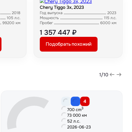
Chery Tiggo 3x, 2023
2018
Год выпуска
2023
105 л.с.
Мощность
115 л.с.
99200 км
Пробег
6000 км
1 357 447 ₽
Подобрать похожий
1
/
10
4
3
700 cm
73 000 км
52 л.с.
2026-06-23