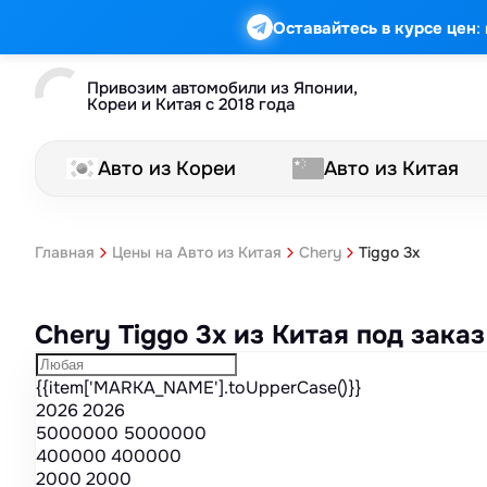
Марка
Модель
Год
Стоимость
Пробег
Объем
Тип кузова
Мощность
Номер кузова
КПП
Привод
Тип двигателя
Комплектация
Номер лота
Аукцион
:
Оставайтесь в курсе цен
Привозим автомобили из Японии,
Кореи и Китая с 2018 года
Авто из Кореи
Авто из Китая
Tiggo 3x
Главная
Цены на Авто из Китая
Chery
Chery Tiggo 3x из Китая под зак
{{item['MARKA_NAME'].toUpperCase()}}
2026
2026
5000000
5000000
400000
400000
2000
2000