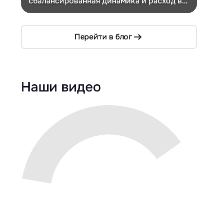
сбалансированная динамика и расход в
Ch
компактном кузове
Перейти в блог
Наши видео