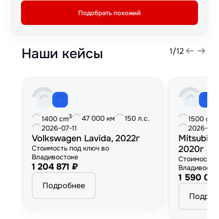
Подобрать похожий
Наши кейсы
1
/
12
3
3
47 000 км
150 л.с.
1400 cm
1500 cm
2026-07-11
2026-06
Volkswagen Lavida, 2022г
Mitsubish
Стоимость под ключ во
2020г
Владивостоке
Стоимость 
1 204 871 ₽
Владивосто
1 590 00
Подробнее
Подроб