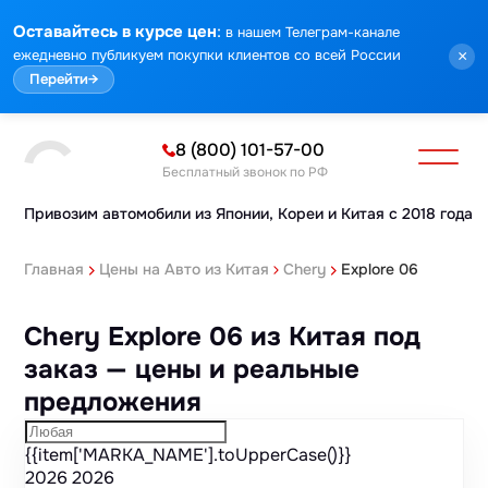
Марка
Модель
Год
Стоимость
Пробег
Объем
Тип кузова
Мощность
Номер кузова
КПП
Привод
Тип двигателя
Комплектация
Номер лота
Аукцион
:
Оставайтесь в курсе цен
в нашем Телеграм-канале
ежедневно публикуем покупки клиентов со всей России
×
Перейти
→
8 (800) 101-57-00
Бесплатный звонок по РФ
Привозим автомобили из Японии,
Кореи и Китая с 2018 года
Главная
Цены на Авто из Китая
Chery
Explore 06
Chery Explore 06 из Китая под
заказ — цены и реальные
предложения
{{item['MARKA_NAME'].toUpperCase()}}
2026
2026