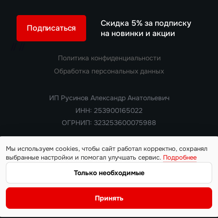
Скидка 5% за подписку
Подписаться
на новинки и акции
//
//
Политика конфиденциальности
Обработка персональных данных
ИП Русинов Александр Анатольевич
ИНН: 253900165022
ОГРНИП: 323253600075988
Мы используем cookies, чтобы сайт работал корректно, сохранял
выбранные настройки и помогал улучшать сервис.
Подробнее
Copyright 2018 — 2026. Все права защищены
Информация на сайте носит ознакомительный характер и не
Только необходимые
является публичной офертой, определяемой положениями
статьи 437 Гражданского кодекса РФ. Цены, характеристики,
Принять
наличие автомобилей и условия поставки уточняются у
менеджера на момент обращения.