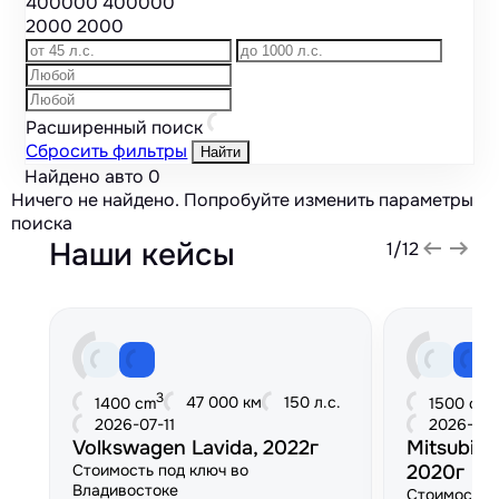
400000
400000
2000
2000
Расширенный поиск
Сбросить фильтры
Найти
Найдено авто
0
Ничего не найдено. Попробуйте изменить параметры
поиска
Наши кейсы
1
/
12
3
3
47 000 км
150 л.с.
1400 cm
1500 cm
2026-07-11
2026-06
Volkswagen Lavida, 2022г
Mitsubish
Стоимость под ключ во
2020г
Владивостоке
Стоимость 