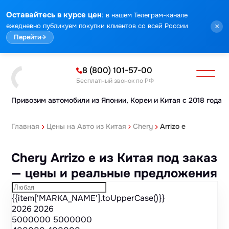
Марка
Модель
Год
Стоимость
Пробег
Объем
Тип кузова
Мощность
Номер кузова
КПП
Привод
Тип двигателя
Комплектация
Номер лота
Аукцион
:
Оставайтесь в курсе цен
в нашем Телеграм-канале
ежедневно публикуем покупки клиентов со всей России
×
Перейти
→
8 (800) 101-57-00
Бесплатный звонок по РФ
Привозим автомобили из Японии,
Кореи и Китая с 2018 года
Главная
Цены на Авто из Китая
Chery
Arrizo e
Chery Arrizo e из Китая под заказ
— цены и реальные предложения
{{item['MARKA_NAME'].toUpperCase()}}
2026
2026
5000000
5000000