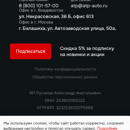
8 (800) 101-57-00
atp@atp-auto.ru
Офис в г. Владивосток
ул. Некрасовская, 36 Б, офис 613
Офис в г. Москва
г. Балашиха, ул. Автозаводская улица, 50а,
Скидка 5% за подписку
Подписаться
на новинки и акции
//
//
Политика конфиденциальности
Обработка персональных данных
ИП Русинов Александр Анатольевич
ИНН: 253900165022
ОГРНИП: 323253600075988
Мы используем cookies, чтобы сайт работал корректно, сохранял
выбранные настройки и помогал улучшать сервис.
Подробнее
Copyright 2018 — 2026. Все права защищены