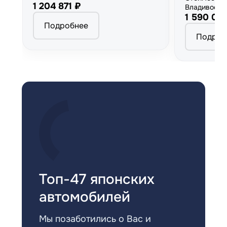
1 204 871 ₽
Владивосто
1 590 00
Подробнее
Подроб
Топ-47 японских
автомобилей
Мы позаботились о Вас и